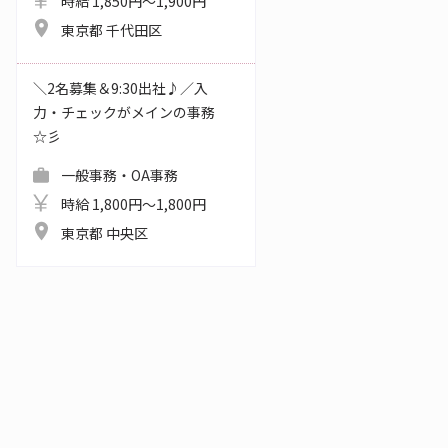
時給 1,850円～1,900円
東京都 千代田区
＼2名募集＆9:30出社♪／入
力・チェックがメインの事務
☆彡
一般事務・OA事務
時給 1,800円～1,800円
東京都 中央区