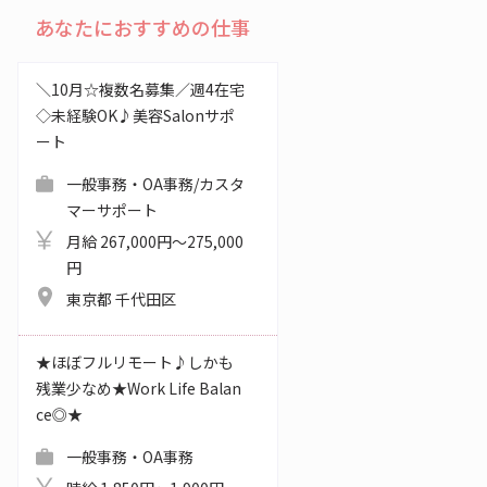
あなたにおすすめの仕事
＼10月☆複数名募集／週4在宅
◇未経験OK♪美容Salonサポ
ート
一般事務・OA事務/カスタ
マーサポート
月給 267,000円～275,000
円
東京都 千代田区
★ほぼフルリモート♪しかも
残業少なめ★Work Life Balan
ce◎★
一般事務・OA事務