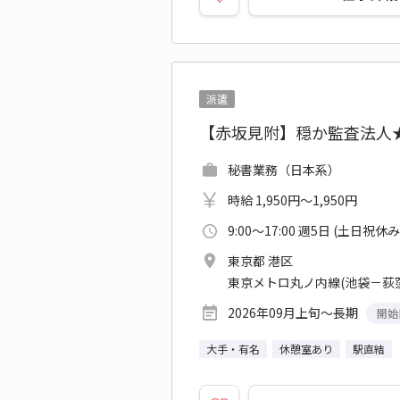
派遣
【赤坂見附】穏か監査法人★
秘書業務（日本系）
時給 1,950円～1,950円
9:00～17:00 週5日 (土日祝休み
東京都 港区
東京メトロ丸ノ内線(池袋－荻窪
2026年09月上旬～長期
開始
大手・有名
休憩室あり
駅直結