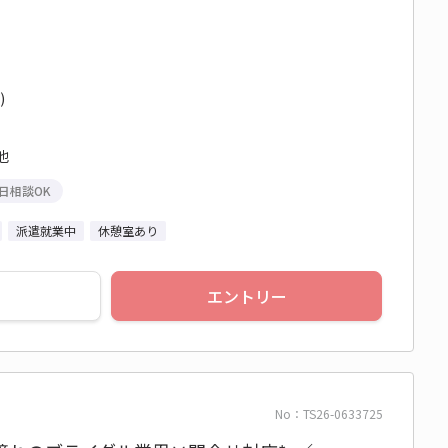
)
他
日相談OK
派遣就業中
休憩室あり
エントリー
No：TS26-0633725