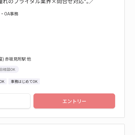
憧れのブライダル業界×問合せ対応*｡／
務・OA事務
) 赤坂見附駅 他
日相談OK
OK
事務はじめてOK
エントリー