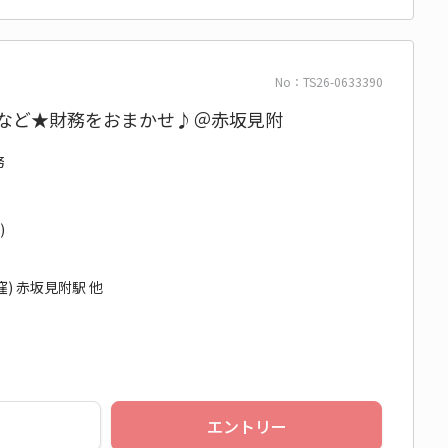
No：TS26-0633390
算など★財務をおまかせ♪＠赤坂見附
務
)
) 赤坂見附駅 他
エントリー