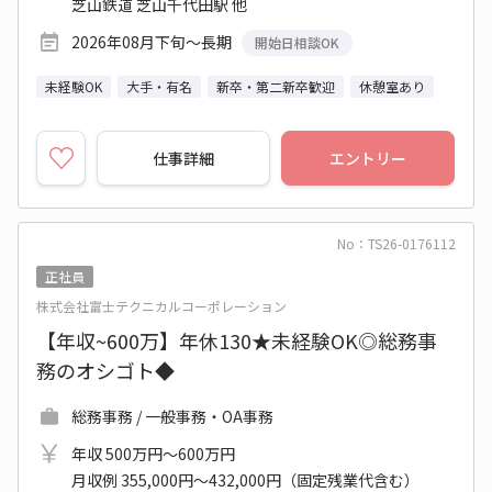
芝山鉄道 芝山千代田駅 他
2026年08月下旬～長期
開始日相談OK
未経験OK
大手・有名
新卒・第二新卒歓迎
休憩室あり
仕事詳細
エントリー
No：TS26-0176112
正社員
株式会社富士テクニカルコーポレーション
【年収~600万】年休130★未経験OK◎総務事
務のオシゴト◆
総務事務 / 一般事務・OA事務
年収 500万円～600万円
月収例 355,000円～432,000円（固定残業代含む）