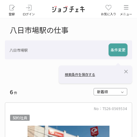
登録
ログイン
お気に入り
メニュー
八日市場駅の仕事
条件変更
八日市場駅
close
検索条件を保存する
6
新着順
件
No：TS26-0569534
契約社員