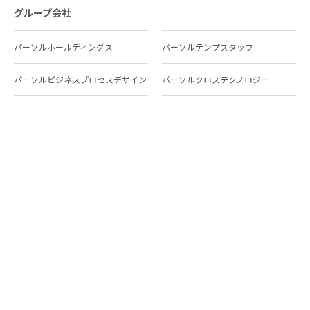
グループ会社
パーソルホールディングス
パーソルテンプスタッフ
パーソルビジネスプロセスデザイン
パーソルクロステクノロジー
パーソルキャリア
パーソルイノベーション
パーソル総合研究所
グループ会社一覧
個人向けサービス
人材派遣
テンプスタッフ
ジョブチェキ
ファンタブル
フレキシブルキャリア
Chall-edge
パーソルクロステクノロジー