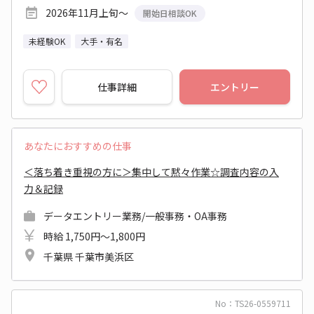
2026年11月上旬～
開始日相談OK
未経験OK
大手・有名
仕事詳細
エントリー
あなたにおすすめの仕事
＜落ち着き重視の方に＞集中して黙々作業☆調査内容の入
力＆記録
データエントリー業務/一般事務・OA事務
時給 1,750円～1,800円
千葉県 千葉市美浜区
No：TS26-0559711