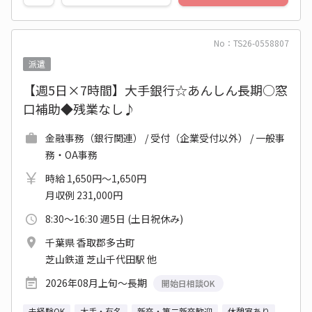
No：TS26-0558807
派遣
【週5日×7時間】大手銀行☆あんしん長期○窓
口補助◆残業なし♪
金融事務（銀行関連） / 受付（企業受付以外） / 一般事
務・OA事務
時給 1,650円～1,650円
月収例 231,000円
8:30～16:30 週5日 (土日祝休み)
千葉県 香取郡多古町
芝山鉄道 芝山千代田駅 他
2026年08月上旬～長期
開始日相談OK
未経験OK
大手・有名
新卒・第二新卒歓迎
休憩室あり