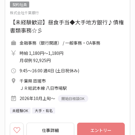
契約社員
株式会社千葉銀行
【未経験歓迎】昼食手当◆大手地方銀行♪債権
書類事務☆彡
金融事務（銀行関連） / 一般事務・OA事務
時給 1,180円～1,180円
月収例 92,925円
9:45～16:00 週4日 (土日祝休み)
千葉県 匝瑳市
ＪＲ総武本線 八日市場駅
2026年10月上旬～
開始日相談OK
未経験OK
大手・有名
仕事詳細
エントリー