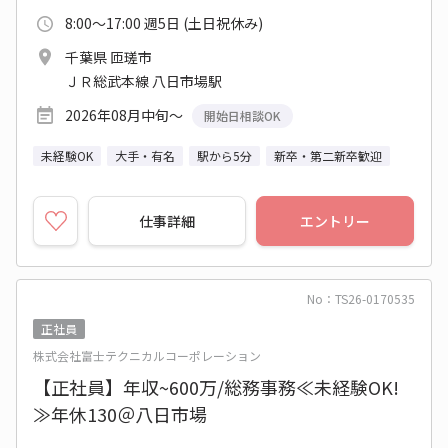
8:00～17:00 週5日 (土日祝休み)
千葉県 匝瑳市
ＪＲ総武本線 八日市場駅
2026年08月中旬～
開始日相談OK
未経験OK
大手・有名
駅から5分
新卒・第二新卒歓迎
仕事詳細
エントリー
No：TS26-0170535
正社員
株式会社富士テクニカルコーポレーション
【正社員】年収~600万/総務事務≪未経験OK!
≫年休130＠八日市場