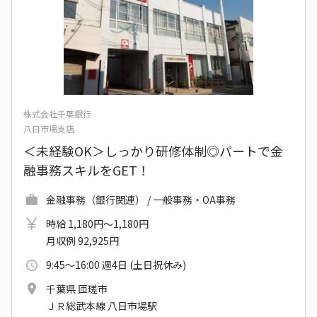
株式会社千葉銀行
八日市場支店
＜未経験OK＞しっかり研修体制◎パートで金
融事務スキルをGET！
金融事務（銀行関連） / 一般事務・OA事務
時給 1,180円～1,180円
月収例 92,925円
9:45～16:00 週4日 (土日祝休み)
千葉県 匝瑳市
ＪＲ総武本線 八日市場駅