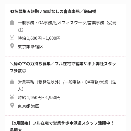
42名募集★短期♪電話なしの審査事務／飯田橋
一般事務・OA事務/他オフィスワーク/営業事務（受発
注）
時給 1,600円～1,600円
東京都 新宿区
＼縁の下の力持ち募集／フル在宅で営業サポ♪弊社スタッ
フ多数◎
営業事務（受発注以外）/一般事務・OA事務/営業（法
人）
時給 1,950円～1,950円
東京都 港区
【9月開始】フル在宅で営業サポ◆派遣スタッフ活躍中！
長期★