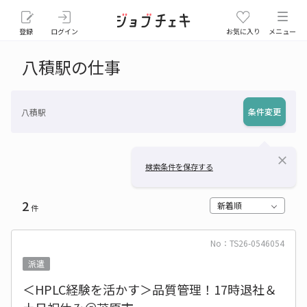
登録
ログイン
お気に入り
メニュー
八積駅の仕事
条件変更
八積駅
close
検索条件を保存する
2
新着順
件
No：TS26-0546054
派遣
＜HPLC経験を活かす＞品質管理！17時退社＆