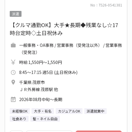
No：TS26-0541381
派遣
【クルマ通勤OK】大手★長期◆残業なし☆17
時台定時◇土日祝休み
一般事務・OA事務 / 営業事務（受発注以外） / 営業事務
（受発注）
時給 1,550円～1,550円
8:45～17:15 週5日 (土日祝休み)
千葉県 茂原市
ＪＲ外房線 茂原駅 他
2026年08月中旬～長期
未経験OK
大手・有名
カジュアルOK
派遣就業中
社食あり
髪・ネイル自由