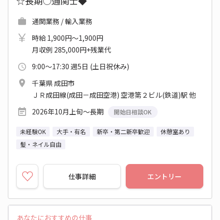
☆長期○通関士◆
通関業務 / 輸入業務
時給 1,900円～1,900円
月収例 285,000円+残業代
9:00～17:30 週5日 (土日祝休み)
千葉県 成田市
ＪＲ成田線(成田－成田空港) 空港第２ビル(鉄道)駅 他
2026年10月上旬～長期
開始日相談OK
未経験OK
大手・有名
新卒・第二新卒歓迎
休憩室あり
髪・ネイル自由
仕事詳細
エントリー
あなたにおすすめの仕事