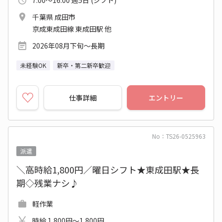
7:00～16:00 週5日 (シフト)
千葉県 成田市
京成東成田線 東成田駅 他
2026年08月下旬～長期
未経験OK
新卒・第二新卒歓迎
仕事詳細
エントリー
No：TS26-0525963
派遣
＼高時給1,800円／曜日シフト★東成田駅★長
期◇残業ナシ♪
軽作業
時給 1,800円～1,800円