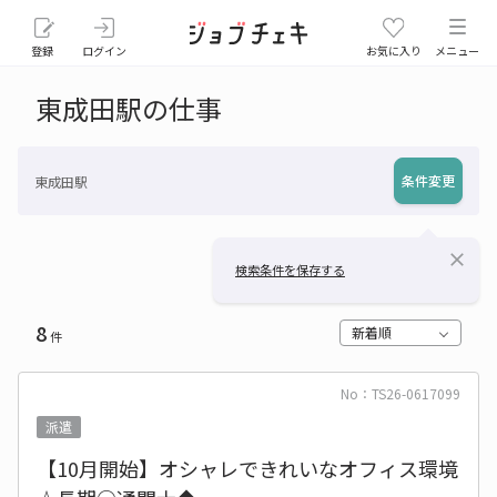
登録
ログイン
お気に入り
メニュー
東成田駅の仕事
条件変更
東成田駅
close
検索条件を保存する
8
新着順
件
No：TS26-0617099
派遣
【10月開始】オシャレできれいなオフィス環境