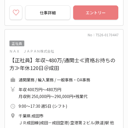
仕事詳細
エントリー
No：TS26-0170447
正社員
ＮＡＸ ＪＡＰＡＮ株式会社
【正社員】年収~480万/通関士≪資格お持ちの
方≫年休120日＠成田
通関業務 / 輸入業務 / 一般事務・OA事務
年収 400万円～480万円
月収例 250,000円～290,000円+残業代
9:00～17:30 週5日 (シフト)
千葉県 成田市
ＪＲ成田線(成田－成田空港) 空港第２ビル(鉄道)駅 他