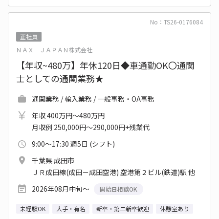
No：TS26-0176084
正社員
ＮＡＸ ＪＡＰＡＮ株式会社
【年収~480万】年休120日◆車通勤OK〇通関
士としての通関業務★
通関業務 / 輸入業務 / 一般事務・OA事務
年収 400万円～480万円
月収例 250,000円～290,000円+残業代
9:00～17:30 週5日 (シフト)
千葉県 成田市
ＪＲ成田線(成田－成田空港) 空港第２ビル(鉄道)駅 他
2026年08月中旬～
開始日相談OK
未経験OK
大手・有名
新卒・第二新卒歓迎
休憩室あり