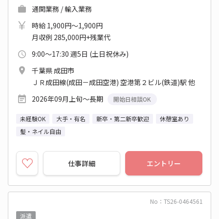
通関業務 / 輸入業務
時給 1,900円～1,900円
月収例 285,000円+残業代
9:00～17:30 週5日 (土日祝休み)
千葉県 成田市
ＪＲ成田線(成田－成田空港) 空港第２ビル(鉄道)駅 他
2026年09月上旬～長期
開始日相談OK
未経験OK
大手・有名
新卒・第二新卒歓迎
休憩室あり
髪・ネイル自由
仕事詳細
エントリー
No：TS26-0464561
派遣