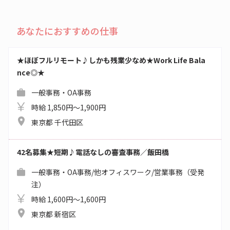
あなたにおすすめの仕事
★ほぼフルリモート♪しかも残業少なめ★Work Life Bala
nce◎★
一般事務・OA事務
時給 1,850円～1,900円
東京都 千代田区
42名募集★短期♪電話なしの審査事務／飯田橋
一般事務・OA事務/他オフィスワーク/営業事務（受発
注）
時給 1,600円～1,600円
東京都 新宿区