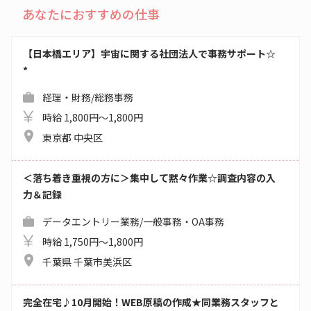
あなたにおすすめの仕事
【日本橋エリア】宇宙に関する社団法人で事務サポート☆
*
経理・財務/総務事務
時給 1,800円～1,800円
東京都 中央区
＜落ち着き重視の方に＞集中して黙々作業☆調査内容の入
力＆記録
データエントリー業務/一般事務・OA事務
時給 1,750円～1,800円
千葉県 千葉市美浜区
完全在宅♪10月開始！WEB原稿の作成★同業務スタッフと