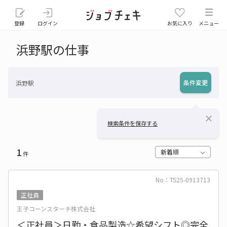
登録
ログイン
お気に入り
メニュー
浜野駅の仕事
条件変更
浜野駅
close
検索条件を保存する
1
新着順
件
No：TS25-0913713
正社員
王子コーンスターチ株式会社
＜正社員＞日勤・食品製造☆希望シフト◎完全