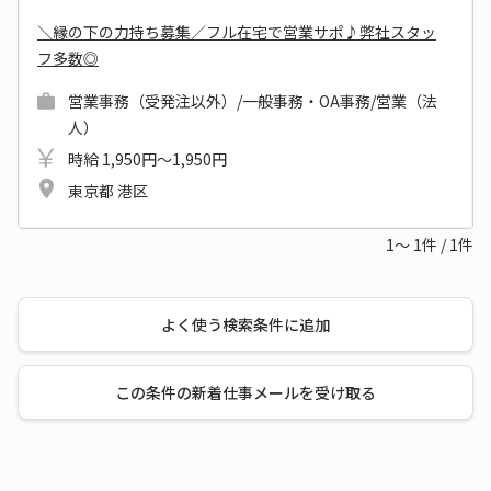
＼縁の下の力持ち募集／フル在宅で営業サポ♪弊社スタッ
フ多数◎
営業事務（受発注以外）/一般事務・OA事務/営業（法
人）
時給 1,950円～1,950円
東京都 港区
1～
1
件
/
1
件
よく使う検索条件に追加
この条件の新着仕事メールを受け取る