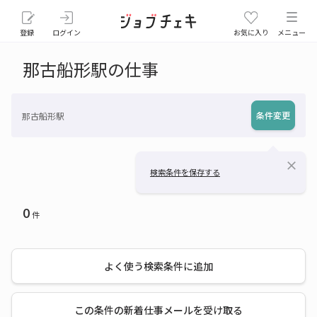
登録
ログイン
お気に入り
メニュー
那古船形駅の仕事
条件変更
那古船形駅
close
検索条件を保存する
0
件
よく使う検索条件に追加
この条件の新着仕事メールを受け取る