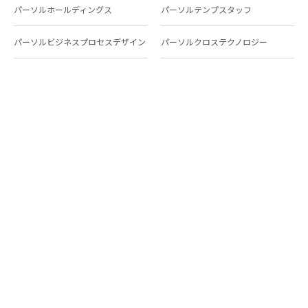
パーソルホールディングス
パーソルテンプスタッフ
パーソルビジネスプロセスデザイン
パーソルクロステクノロジー
パーソルキャリア
パーソルイノベーション
パーソル総合研究所
グループ会社一覧
個人向けサービス
人材派遣
テンプスタッフ
ジョブチェキ
ファンタブル
フレキシブルキャリア
Chall-edge
パーソルクロステクノロジー
転職・就職