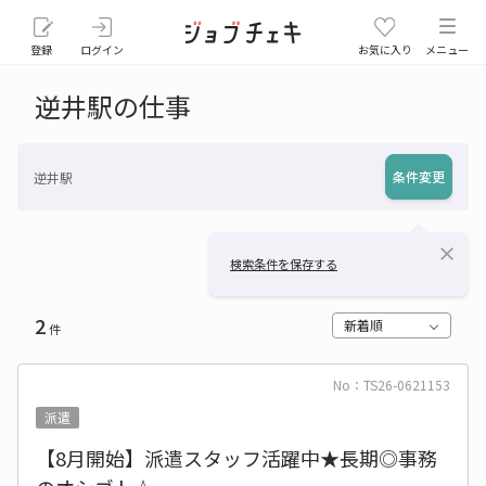
登録
ログイン
お気に入り
メニュー
逆井駅の仕事
条件変更
逆井駅
close
検索条件を保存する
2
新着順
件
No：TS26-0621153
派遣
【8月開始】派遣スタッフ活躍中★長期◎事務