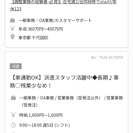
【調整業務の経験者-必見!】在宅週2/合同研修でstart!/年
休123
一般事務・OA事務/カスタマーサポート
年収 360万円～400万円
東京都 千代田区
No：TS26-0575859
派遣
【車通勤OK】派遣スタッフ活躍中◆長期♪事
務○残業少なめ！
一般事務・OA事務 / 営業事務（受発注以外） / 営業事務
（受発注）
時給 1,600円～1,600円
9:00～18:00 週5日 (シフト)