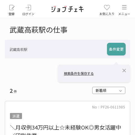
登録
ログイン
お気に入り
メニュー
武蔵高萩駅の仕事
条件変更
武蔵高萩駅
close
検索条件を保存する
2
新着順
件
No：PF26-0611985
派遣
＼月収例34万円以上☆未経験OK◎男女活躍中