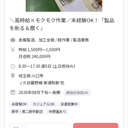
＼高時給×モクモク作業／未経験OK！「製品
を削る＆磨く」
金属製造、加工全般 / 軽作業 / 製造業務
時給 1,500円～1,500円
月収例 240,000円
8:30～17:30 週5日 (土日祝休み)
埼玉県 川口市
ＪＲ武蔵野線 東浦和駅 他
2026年08月下旬～長期
開始日相談OK
未経験OK
カジュアルOK
派遣就業中
新卒・第二新卒歓迎
休憩室あり