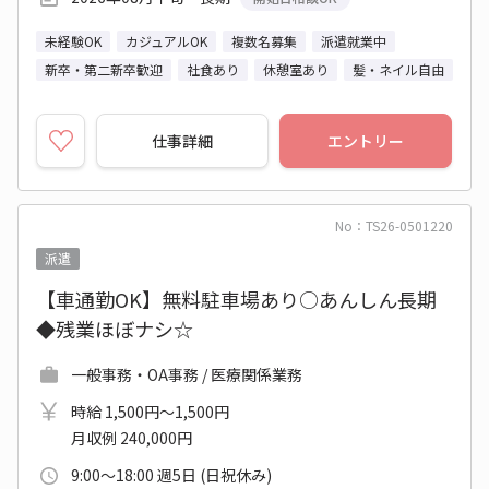
未経験OK
カジュアルOK
複数名募集
派遣就業中
新卒・第二新卒歓迎
社食あり
休憩室あり
髪・ネイル自由
仕事詳細
エントリー
No：TS26-0501220
派遣
【車通勤OK】無料駐車場あり○あんしん長期
◆残業ほぼナシ☆
一般事務・OA事務 / 医療関係業務
時給 1,500円～1,500円
月収例 240,000円
9:00～18:00 週5日 (日祝休み)