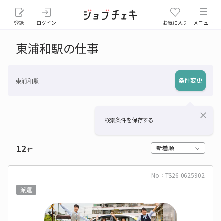
登録
ログイン
お気に入り
メニュー
東浦和駅の仕事
条件変更
東浦和駅
close
検索条件を保存する
12
新着順
件
No：TS26-0625902
派遣