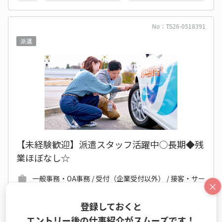
No：TS26-0518391
派遣
【未経験歓迎】派遣スタッフ活躍中○長期◆残
業ほぼなし☆
一般事務・OA事務 / 受付（企業受付以外） / 接客・サー
×
ビス業務
登録しておくと
時給 1,550円～1,550円
エントリー後の仕事紹介がスムーズです！
月収例 248,000円+残業代