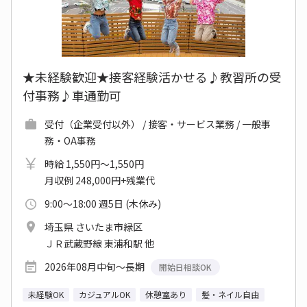
★未経験歓迎★接客経験活かせる♪教習所の受
付事務♪車通勤可
受付（企業受付以外） / 接客・サービス業務 / 一般事
務・OA事務
時給 1,550円～1,550円
月収例 248,000円+残業代
9:00～18:00 週5日 (木休み)
埼玉県 さいたま市緑区
ＪＲ武蔵野線 東浦和駅 他
2026年08月中旬～長期
開始日相談OK
未経験OK
カジュアルOK
休憩室あり
髪・ネイル自由