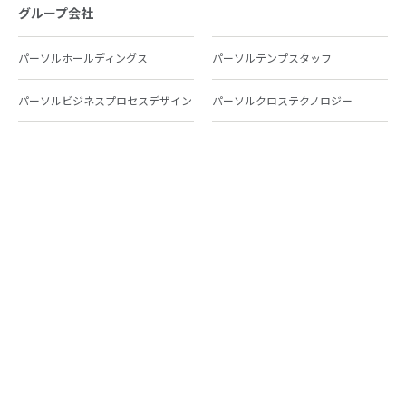
グループ会社
パーソルホールディングス
パーソルテンプスタッフ
パーソルビジネスプロセスデザイン
パーソルクロステクノロジー
パーソルキャリア
パーソルイノベーション
パーソル総合研究所
グループ会社一覧
個人向けサービス
人材派遣
テンプスタッフ
ジョブチェキ
ファンタブル
フレキシブルキャリア
Chall-edge
パーソルクロステクノロジー