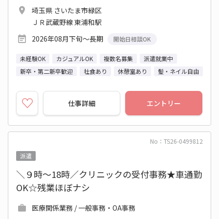
埼玉県 さいたま市緑区
ＪＲ武蔵野線 東浦和駅
2026年08月下旬～長期
開始日相談OK
未経験OK
カジュアルOK
複数名募集
派遣就業中
新卒・第二新卒歓迎
社食あり
休憩室あり
髪・ネイル自由
仕事詳細
エントリー
No：TS26-0499812
派遣
＼９時～18時／クリニックの受付事務★車通勤
OK☆残業ほぼナシ
医療関係業務 / 一般事務・OA事務