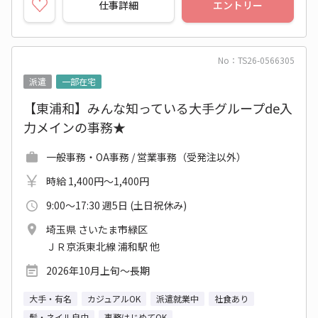
仕事詳細
エントリー
No：TS26-0566305
派遣
一部在宅
【東浦和】みんな知っている大手グループde入
力メインの事務★
一般事務・OA事務 / 営業事務（受発注以外）
時給 1,400円～1,400円
9:00～17:30 週5日 (土日祝休み)
埼玉県 さいたま市緑区
ＪＲ京浜東北線 浦和駅 他
2026年10月上旬～長期
大手・有名
カジュアルOK
派遣就業中
社食あり
髪・ネイル自由
事務はじめてOK