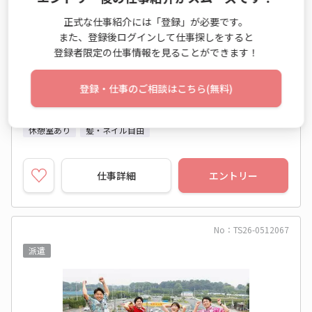
9:00～18:00 週5日 (木休み)
正式な仕事紹介には「登録」が必要です。
また、登録後ログインして仕事探しをすると
埼玉県 さいたま市緑区
登録者限定の仕事情報を見ることができます！
ＪＲ武蔵野線 東浦和駅 他
2026年08月下旬～長期
開始日相談OK
登録・仕事のご相談はこちら(無料)
未経験OK
カジュアルOK
新卒・第二新卒歓迎
休憩室あり
髪・ネイル自由
仕事詳細
エントリー
No：TS26-0512067
派遣