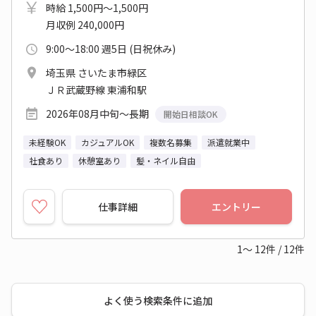
時給 1,500円～1,500円
月収例 240,000円
9:00～18:00 週5日 (日祝休み)
埼玉県 さいたま市緑区
ＪＲ武蔵野線 東浦和駅
2026年08月中旬～長期
開始日相談OK
未経験OK
カジュアルOK
複数名募集
派遣就業中
社食あり
休憩室あり
髪・ネイル自由
仕事詳細
エントリー
1～
12
件
/
12
件
よく使う検索条件に追加