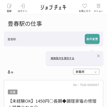
登録
ログイン
お気に入り
メニュー
豊春駅の仕事
条件変更
豊春駅
close
検索条件を保存する
8
新着順
件
No：TS26-0606607
派遣
【未経験OK】1450円○長期◆調理家電の修理