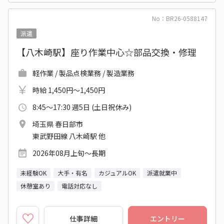
No：BR26-0588147
派遣
【八木崎駅】座り作業中心☆部品交換・修理
軽作業 / 製品点検業務 / 製造業務
時給 1,450円～1,450円
8:45～17:30 週5日 (土日祝休み)
埼玉県 春日部市
東武野田線 八木崎駅 他
2026年08月上旬～長期
未経験OK
大手・有名
カジュアルOK
派遣就業中
休憩室あり
電話対応なし
仕事詳細
エントリー