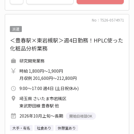
No：TS26-0574971
派遣
＜豊春駅×東岩槻駅＞週4日勤務！HPLC使った
化粧品分析業務
研究開発業務
時給 1,800円～1,900円
月収例 201,600円～212,800円
9:00～17:00 週4日 (土日祝休み)
埼玉県 さいたま市岩槻区
東武野田線 豊春駅 他
2026年10月上旬～長期
開始日相談OK
大手・有名
社食あり
休憩室あり