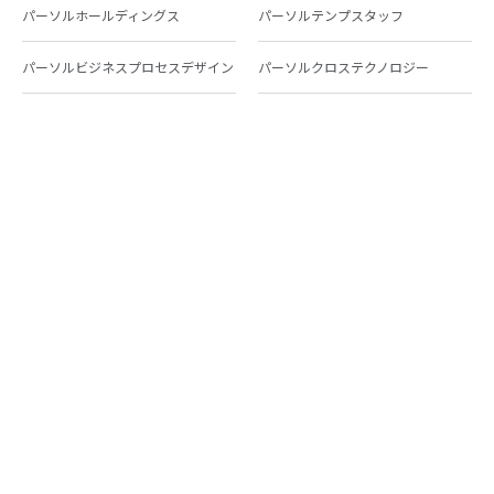
パーソルホールディングス
パーソルテンプスタッフ
パーソルビジネスプロセスデザイン
パーソルクロステクノロジー
パーソルキャリア
パーソルイノベーション
パーソル総合研究所
グループ会社一覧
個人向けサービス
人材派遣
テンプスタッフ
ジョブチェキ
ファンタブル
フレキシブルキャリア
Chall-edge
パーソルクロステクノロジー
転職・就職