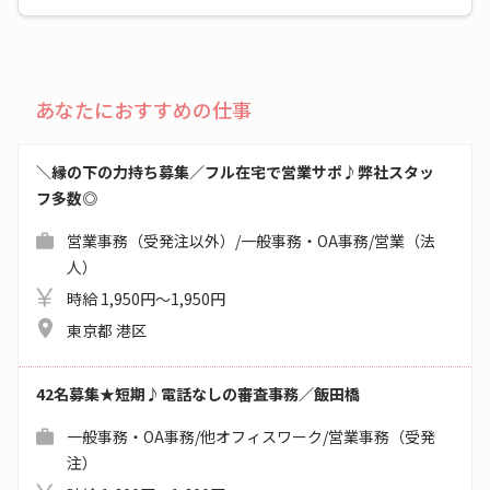
あなたにおすすめの仕事
＼縁の下の力持ち募集／フル在宅で営業サポ♪弊社スタッ
フ多数◎
営業事務（受発注以外）/一般事務・OA事務/営業（法
人）
時給 1,950円～1,950円
東京都 港区
42名募集★短期♪電話なしの審査事務／飯田橋
一般事務・OA事務/他オフィスワーク/営業事務（受発
注）