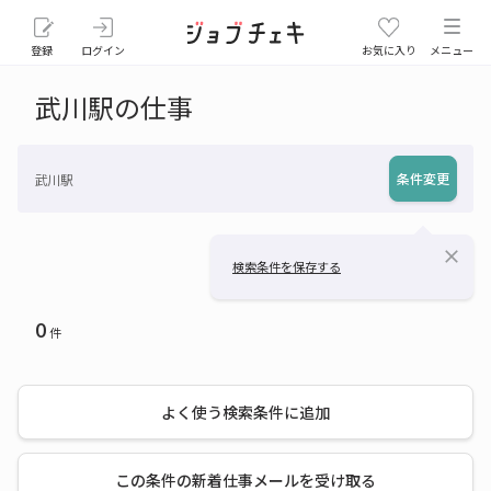
登録
ログイン
お気に入り
メニュー
武川駅の仕事
条件変更
武川駅
close
検索条件を保存する
0
件
よく使う検索条件に追加
この条件の新着仕事メールを受け取る