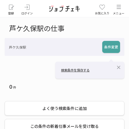
登録
ログイン
お気に入り
メニュー
芦ケ久保駅の仕事
条件変更
芦ケ久保駅
close
検索条件を保存する
0
件
よく使う検索条件に追加
この条件の新着仕事メールを受け取る