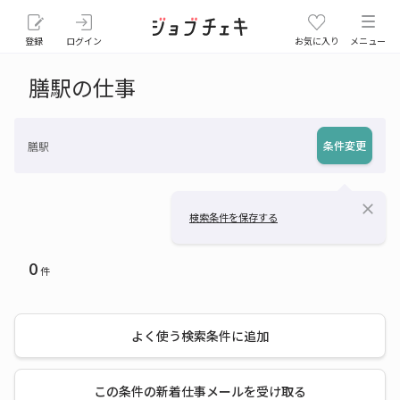
登録
ログイン
お気に入り
メニュー
膳駅の仕事
条件変更
膳駅
close
検索条件を保存する
0
件
よく使う検索条件に追加
この条件の新着仕事メールを受け取る