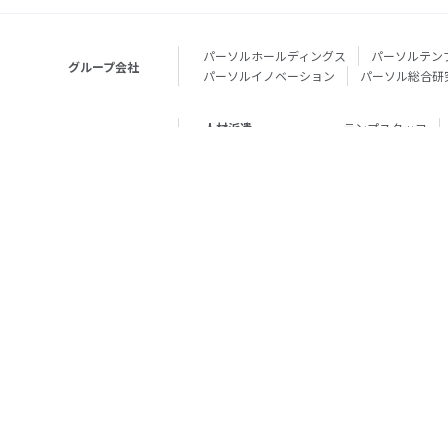
パーソルホールディングス
パーソルテン
グループ会社
パーソルイノベーション
パーソル総合研
人材派遣
テンプスタッフ
転職・就職
doda
エグゼク
個人向けサービス
その他
lotsful
シェア
その他
パーソルのRPA
法人向けサービス
Remote Tasker