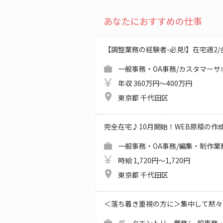
あなたにおすすめの仕事
【調整業務の経験者-必見!】在宅週2/合同
一般事務・OA事務/カスタマーサ
年収 360万円～400万円
東京都 千代田区
完全在宅♪10月開始！WEB原稿の作
一般事務・OA事務/編集・制作業
時給 1,720円～1,720円
東京都 千代田区
＜落ち着き重視の方に＞集中して黙々