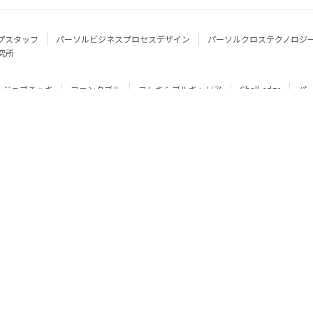
プスタッフ
パーソルビジネスプロセスデザイン
パーソルクロステクノロジ
究所
ジョブチェキ
ファンタブル
フレキシブルキャリア
Chall-edge
パ
ティブエージェント
BRS
ミイダス
dodaチャレンジ
doda X
フル
ミラトレ
Neuro Dive
HiPro
ワークスイッチコンサルティング
HITO-Manager
MITERAS
ポスタス
StepBase
サイトのご利用にあたって
(c) 