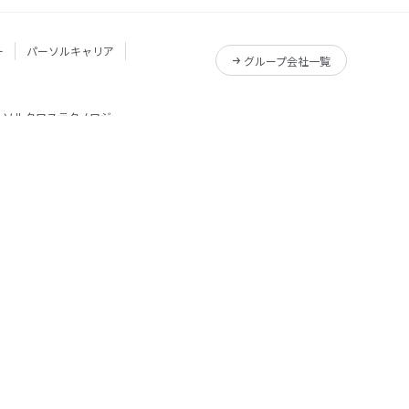
ー
パーソルキャリア
グループ会社一覧
ーソルクロステクノロジー
サービス一覧
Reskilling Camp
サービス一覧
プライバシーポリシー
パーソナルデータ指針
PERSOL TEMPSTAFF CO., LTD. All rights reserved.