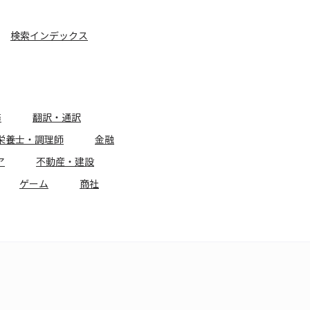
検索インデックス
務
翻訳・通訳
栄養士・調理師
金融
ア
不動産・建設
ゲーム
商社