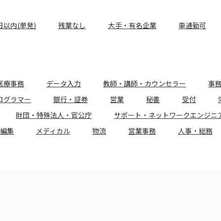
日以内(単発)
残業なし
大手・有名企業
車通勤可
医療事務
データ入力
教師・講師・カウンセラー
事
ログラマー
銀行・証券
営業
秘書
受付
財団・特殊法人・官公庁
サポート・ネットワークエンジニ
編集
メディカル
物流
営業事務
人事・総務