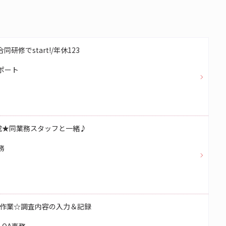
研修でstart!/年休123
ポート
成★同業務スタッフと一緒♪
務
作業☆調査内容の入力＆記録