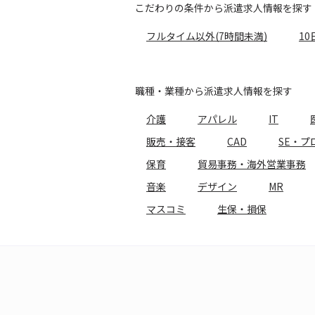
こだわりの条件から派遣求人情報を探す
フルタイム以外(7時間未満)
10
職種・業種から派遣求人情報を探す
介護
アパレル
IT
販売・接客
CAD
SE・プ
保育
貿易事務・海外営業事務
音楽
デザイン
MR
マスコミ
生保・損保