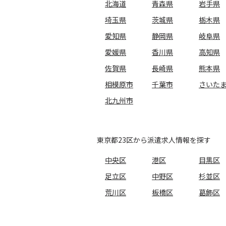
北海道
青森県
岩手県
埼玉県
茨城県
栃木県
愛知県
静岡県
岐阜県
愛媛県
香川県
高知県
佐賀県
長崎県
熊本県
相模原市
千葉市
さいた
北九州市
東京都23区から派遣求人情報を探す
中央区
港区
目黒区
足立区
中野区
杉並区
荒川区
板橋区
葛飾区