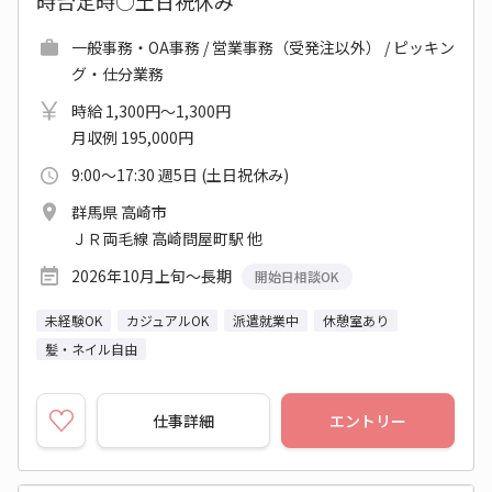
時台定時○土日祝休み
一般事務・OA事務 / 営業事務（受発注以外） / ピッキン
グ・仕分業務
時給 1,300円～1,300円
月収例 195,000円
9:00～17:30 週5日 (土日祝休み)
群馬県 高崎市
ＪＲ両毛線 高崎問屋町駅 他
2026年10月上旬～長期
開始日相談OK
未経験OK
カジュアルOK
派遣就業中
休憩室あり
髪・ネイル自由
仕事詳細
エントリー