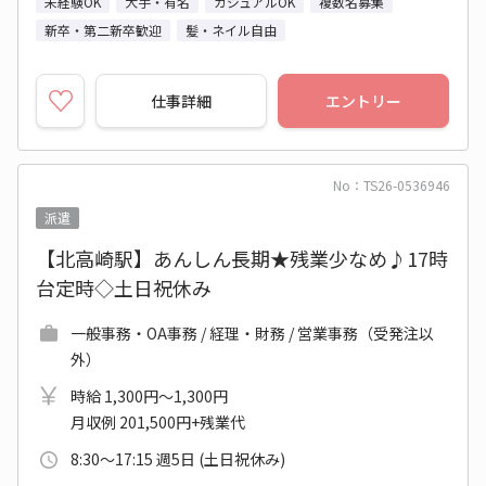
未経験OK
大手・有名
カジュアルOK
複数名募集
新卒・第二新卒歓迎
髪・ネイル自由
仕事詳細
エントリー
No：TS26-0536946
派遣
【北高崎駅】あんしん長期★残業少なめ♪17時
台定時◇土日祝休み
一般事務・OA事務 / 経理・財務 / 営業事務（受発注以
外）
時給 1,300円～1,300円
月収例 201,500円+残業代
8:30～17:15 週5日 (土日祝休み)