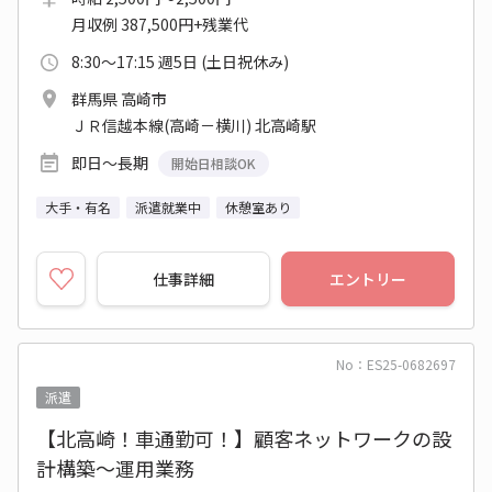
月収例 387,500円+残業代
8:30～17:15 週5日 (土日祝休み)
群馬県 高崎市
ＪＲ信越本線(高崎－横川) 北高崎駅
即日～長期
開始日相談OK
大手・有名
派遣就業中
休憩室あり
仕事詳細
エントリー
No：ES25-0682697
派遣
【北高崎！車通勤可！】顧客ネットワークの設
計構築～運用業務