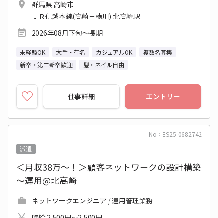
群馬県 高崎市
ＪＲ信越本線(高崎－横川) 北高崎駅
2026年08月下旬～長期
未経験OK
大手・有名
カジュアルOK
複数名募集
新卒・第二新卒歓迎
髪・ネイル自由
仕事詳細
エントリー
No：ES25-0682742
派遣
＜月収38万～！＞顧客ネットワークの設計構築
～運用@北高崎
ネットワークエンジニア / 運用管理業務
時給 2,500円～2,500円