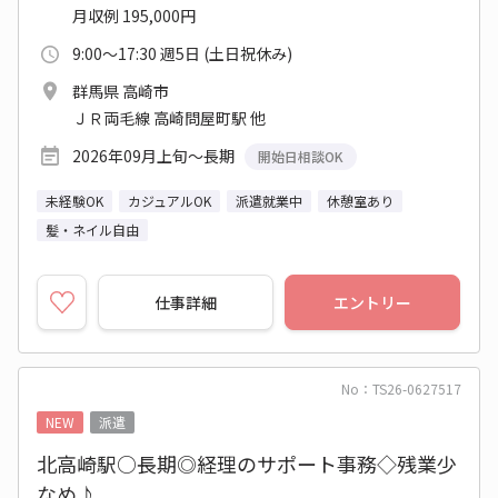
月収例 195,000円
9:00～17:30 週5日 (土日祝休み)
群馬県 高崎市
ＪＲ両毛線 高崎問屋町駅 他
2026年09月上旬～長期
開始日相談OK
未経験OK
カジュアルOK
派遣就業中
休憩室あり
髪・ネイル自由
仕事詳細
エントリー
No：TS26-0627517
NEW
派遣
北高崎駅○長期◎経理のサポート事務◇残業少
なめ♪