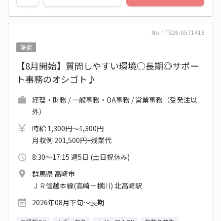
No：TS26-0571416
派遣
【8月開始】質問しやすい環境○長期◎サポー
ト事務のオシゴト♪
経理・財務 / 一般事務・OA事務 / 営業事務（受発注以
外）
時給 1,300円～1,300円
月収例 201,500円+残業代
8:30～17:15 週5日 (土日祝休み)
群馬県 高崎市
ＪＲ信越本線(高崎－横川) 北高崎駅
2026年08月下旬～長期