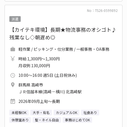
No：TS26-0599892
派遣
【カイテキ環境】長期★物流事務のオシゴト♪
残業なし◇朝遅め◎
軽作業 / ピッキング・仕分業務 / 一般事務・OA事務
時給 1,300円～1,300円
月収例 130,000円
10:00～16:00 週5日 (土日祝休み)
群馬県 高崎市
ＪＲ信越本線(高崎－横川) 北高崎駅
2026年09月上旬～長期
未経験OK
大手・有名
カジュアルOK
社食あり
休憩室あり
髪・ネイル自由
事務はじめてOK