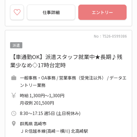
仕事詳細
エントリー
No：TS26-0599386
派遣
【車通勤OK】派遣スタッフ就業中★長期♪残
業少なめ◇17時台定時
一般事務・OA事務 / 営業事務（受発注以外） / データエ
ントリー業務
時給 1,300円～1,300円
月収例 201,500円
8:30～17:15 週5日 (土日祝休み)
群馬県 高崎市
ＪＲ信越本線(高崎－横川) 北高崎駅