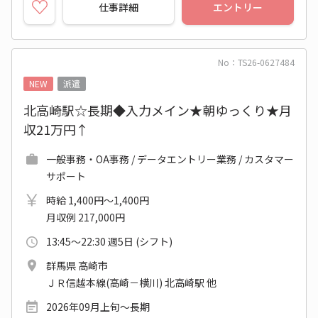
仕事詳細
エントリー
No：TS26-0627484
NEW
派遣
北高崎駅☆長期◆入力メイン★朝ゆっくり★月
収21万円↑
一般事務・OA事務 / データエントリー業務 / カスタマー
サポート
時給 1,400円～1,400円
月収例 217,000円
13:45～22:30 週5日 (シフト)
群馬県 高崎市
ＪＲ信越本線(高崎－横川) 北高崎駅 他
2026年09月上旬～長期