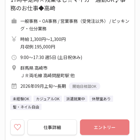
務のお仕事◆高崎
一般事務・OA事務 / 営業事務（受発注以外） / ピッキン
グ・仕分業務
時給 1,300円～1,300円
月収例 195,000円
9:00～17:30 週5日 (土日祝休み)
群馬県 高崎市
ＪＲ両毛線 高崎問屋町駅 他
2026年09月上旬～長期
開始日相談OK
未経験OK
カジュアルOK
派遣就業中
休憩室あり
髪・ネイル自由
仕事詳細
エントリー