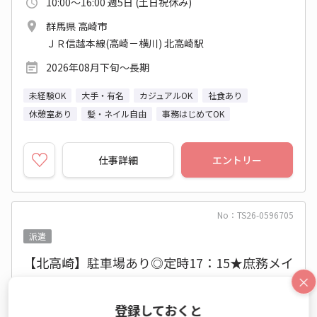
10:00～16:00 週5日 (土日祝休み)
群馬県 高崎市
ＪＲ信越本線(高崎－横川) 北高崎駅
2026年08月下旬～長期
未経験OK
大手・有名
カジュアルOK
社食あり
休憩室あり
髪・ネイル自由
事務はじめてOK
仕事詳細
エントリー
No：TS26-0596705
派遣
【北高崎】駐車場あり◎定時17：15★庶務メイ
ンのかんたん事務♪
×
登録しておくと
営業事務（受発注以外） / 一般事務・OA事務 / データエ