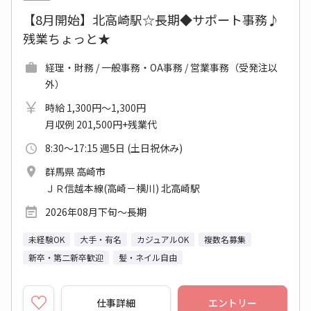
【8月開始】北高崎駅☆長期◆サポート事務♪
残業ちょっと★
経理・財務 / 一般事務・OA事務 / 営業事務（受発注以
外）
時給 1,300円～1,300円
月収例 201,500円+残業代
8:30～17:15 週5日 (土日祝休み)
群馬県 高崎市
ＪＲ信越本線(高崎－横川) 北高崎駅
2026年08月下旬～長期
未経験OK
大手・有名
カジュアルOK
複数名募集
新卒・第二新卒歓迎
髪・ネイル自由
仕事詳細
エントリー