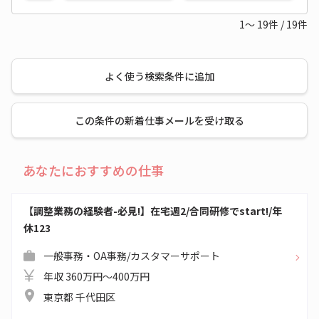
1～
19
件
/
19
件
よく使う検索条件に追加
この条件の新着仕事メールを受け取る
あなたにおすすめの仕事
【調整業務の経験者-必見!】在宅週2/合同研修でstart!/年
休123
一般事務・OA事務/カスタマーサポート
年収 360万円～400万円
東京都 千代田区