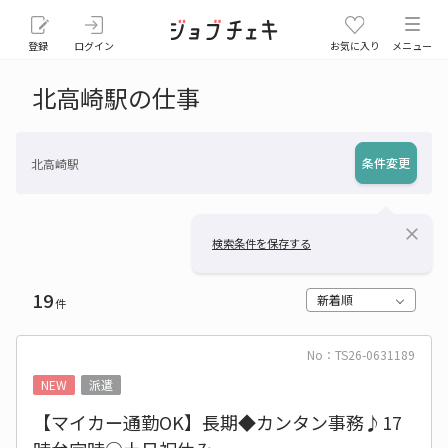
登録
ログイン
お気に入り
メニュー
北高崎駅の仕事
条件変更
北高崎駅
close
検索条件を保存する
19
新着順
件
No：TS26-0631189
NEW
派遣
【マイカー通勤OK】長期◆カンタン事務♪17