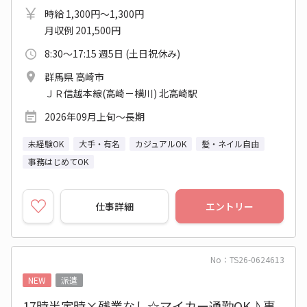
時給 1,300円～1,300円
月収例 201,500円
8:30～17:15 週5日 (土日祝休み)
群馬県 高崎市
ＪＲ信越本線(高崎－横川) 北高崎駅
2026年09月上旬～長期
未経験OK
大手・有名
カジュアルOK
髪・ネイル自由
事務はじめてOK
仕事詳細
エントリー
No：TS26-0624613
NEW
派遣
17時半定時×残業なし☆マイカー通勤OK♪事