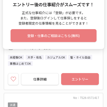
エントリー後の仕事紹介がスムーズです！
ントリー業務
時給 1,300円～1,300円
正式な仕事紹介には「登録」が必要です。
月収例 201,500円
また、登録後ログインして仕事探しをすると
登録者限定の仕事情報を見ることができます！
8:30～17:15 週5日 (土日祝休み)
群馬県 高崎市
登録・仕事のご相談はこちら(無料)
ＪＲ信越本線(高崎－横川) 北高崎駅
2026年08月下旬～長期
未経験OK
大手・有名
カジュアルOK
髪・ネイル自由
事務はじめてOK
仕事詳細
エントリー
No：TS26-0571417
派遣