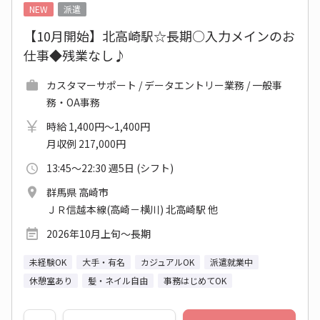
NEW
派遣
【10月開始】北高崎駅☆長期○入力メインのお
仕事◆残業なし♪
カスタマーサポート / データエントリー業務 / 一般事
務・OA事務
時給 1,400円～1,400円
月収例 217,000円
13:45～22:30 週5日 (シフト)
群馬県 高崎市
ＪＲ信越本線(高崎－横川) 北高崎駅 他
2026年10月上旬～長期
未経験OK
大手・有名
カジュアルOK
派遣就業中
休憩室あり
髪・ネイル自由
事務はじめてOK