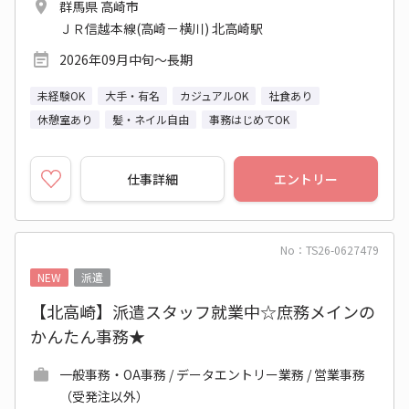
群馬県 高崎市
ＪＲ信越本線(高崎－横川) 北高崎駅
2026年09月中旬～長期
未経験OK
大手・有名
カジュアルOK
社食あり
休憩室あり
髪・ネイル自由
事務はじめてOK
仕事詳細
エントリー
No：TS26-0627479
NEW
派遣
【北高崎】派遣スタッフ就業中☆庶務メインの
かんたん事務★
一般事務・OA事務 / データエントリー業務 / 営業事務
（受発注以外）