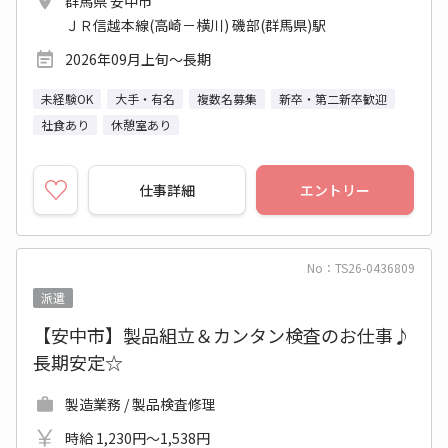
群馬県 安中市
ＪＲ信越本線(高崎－横川) 磯部(群馬県)駅
2026年09月上旬～長期
未経験OK
大手・有名
複数名募集
新卒・第二新卒歓迎
社食あり
休憩室あり
仕事詳細
エントリー
No：TS26-0436809
派遣
【安中市】製品組立＆カンタン検査のお仕事♪
長期安定☆
製造業務 / 製品検査修理
時給 1,230円～1,538円