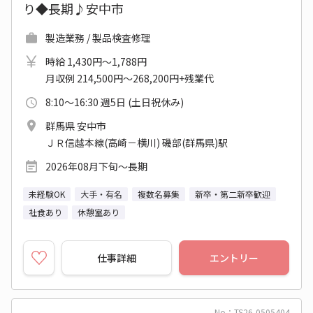
り◆長期♪安中市
製造業務 / 製品検査修理
時給 1,430円～1,788円
月収例 214,500円～268,200円+残業代
8:10～16:30 週5日 (土日祝休み)
群馬県 安中市
ＪＲ信越本線(高崎－横川) 磯部(群馬県)駅
2026年08月下旬～長期
未経験OK
大手・有名
複数名募集
新卒・第二新卒歓迎
社食あり
休憩室あり
仕事詳細
エントリー
No：TS26-0505404