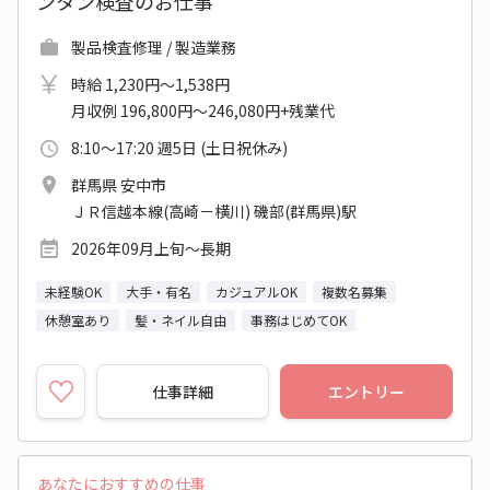
ンタン検査のお仕事
製品検査修理 / 製造業務
時給 1,230円～1,538円
月収例 196,800円～246,080円+残業代
8:10～17:20 週5日 (土日祝休み)
群馬県 安中市
ＪＲ信越本線(高崎－横川) 磯部(群馬県)駅
2026年09月上旬～長期
未経験OK
大手・有名
カジュアルOK
複数名募集
休憩室あり
髪・ネイル自由
事務はじめてOK
仕事詳細
エントリー
あなたにおすすめの仕事