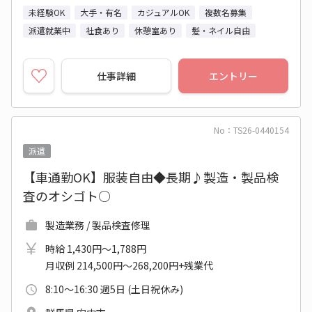
未経験OK
大手・有名
カジュアルOK
複数名募集
派遣就業中
社食あり
休憩室あり
髪・ネイル自由
仕事詳細
エントリー
No：TS26-0440154
派遣
【車通勤OK】服装自由◆長期♪製造・製品検
査のオシゴト○
製造業務 / 製品検査修理
時給 1,430円～1,788円
月収例 214,500円～268,200円+残業代
8:10～16:30 週5日 (土日祝休み)