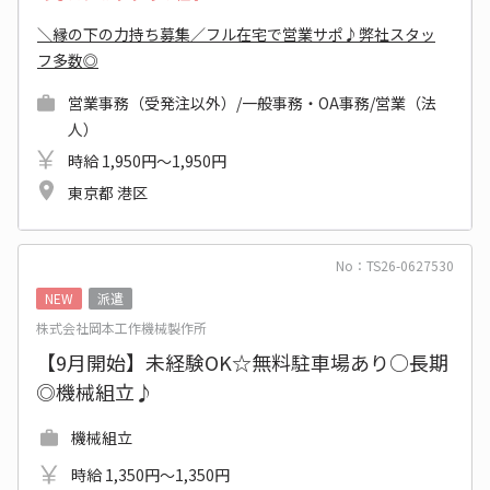
＼縁の下の力持ち募集／フル在宅で営業サポ♪弊社スタッ
フ多数◎
営業事務（受発注以外）/一般事務・OA事務/営業（法
人）
時給 1,950円～1,950円
東京都 港区
No：TS26-0627530
NEW
派遣
株式会社岡本工作機械製作所
【9月開始】未経験OK☆無料駐車場あり○長期
◎機械組立♪
機械組立
時給 1,350円～1,350円