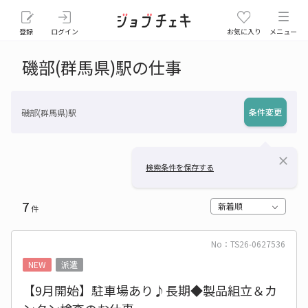
登録
ログイン
お気に入り
メニュー
磯部(群馬県)駅の仕事
条件変更
磯部(群馬県)駅
close
検索条件を保存する
7
新着順
件
No：TS26-0627536
NEW
派遣
【9月開始】駐車場あり♪長期◆製品組立＆カ