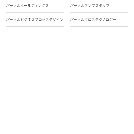
パーソルホールディングス
パーソルテンプスタッフ
パーソルビジネスプロセスデザイン
パーソルクロステクノロジー
パーソルキャリア
パーソルイノベーション
パーソル総合研究所
グループ会社一覧
個人向けサービス
人材派遣
テンプスタッフ
ジョブチェキ
ファンタブル
フレキシブルキャリア
Chall-edge
パーソルクロステクノロジー
転職・就職