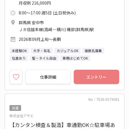
月収例 216,000円
8:00～17:00 週5日 (土日祝休み)
群馬県 安中市
ＪＲ信越本線(高崎－横川) 磯部(群馬県)駅
2026年09月上旬～長期
未経験OK
大手・有名
カジュアルOK
複数名募集
社食あり
髪・ネイル自由
事務はじめてOK
仕事詳細
エントリー
No：TS26-0579081
派遣
株式会社アサヒ
【カンタン検査＆製造】車通勤OK☆駐車場あ