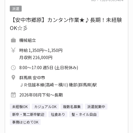
派遣
【安中市郷原】カンタン作業★♪長期！未経験
OK☆彡
機械組立
時給 1,350円～1,350円
月収例 216,000円
8:00～17:00 週5日 (土日祝休み)
群馬県 安中市
ＪＲ信越本線(高崎－横川) 磯部(群馬県)駅
2026年08月下旬～長期
未経験OK
カジュアルOK
複数名募集
派遣就業中
新卒・第二新卒歓迎
社食あり
髪・ネイル自由
事務はじめてOK