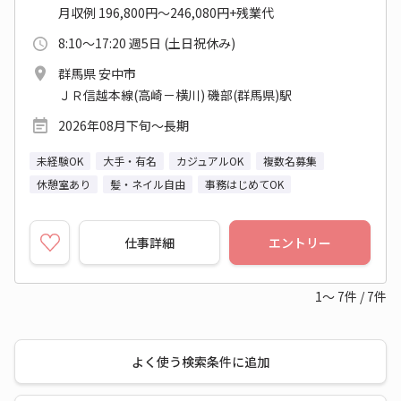
月収例 196,800円～246,080円+残業代
8:10～17:20 週5日 (土日祝休み)
群馬県 安中市
ＪＲ信越本線(高崎－横川) 磯部(群馬県)駅
2026年08月下旬～長期
未経験OK
大手・有名
カジュアルOK
複数名募集
休憩室あり
髪・ネイル自由
事務はじめてOK
仕事詳細
エントリー
1～
7
件
/
7
件
よく使う検索条件に追加