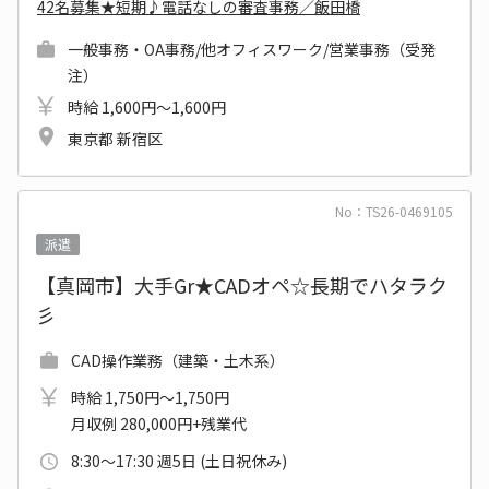
42名募集★短期♪電話なしの審査事務／飯田橋
一般事務・OA事務/他オフィスワーク/営業事務（受発
注）
時給 1,600円～1,600円
東京都 新宿区
No：TS26-0469105
派遣
【真岡市】大手Gr★CADオペ☆長期でハタラク
彡
CAD操作業務（建築・土木系）
時給 1,750円～1,750円
月収例 280,000円+残業代
8:30～17:30 週5日 (土日祝休み)