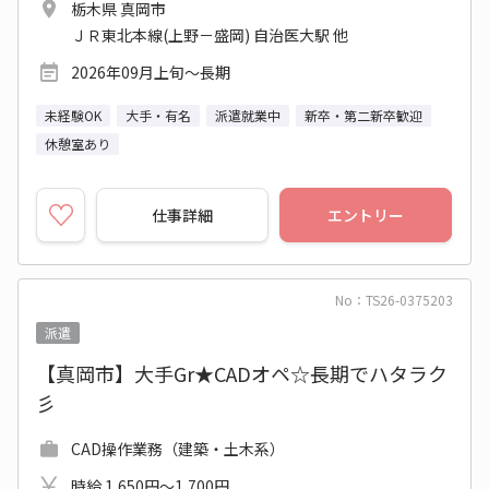
栃木県 真岡市
ＪＲ東北本線(上野－盛岡) 自治医大駅 他
2026年09月上旬～長期
未経験OK
大手・有名
派遣就業中
新卒・第二新卒歓迎
休憩室あり
仕事詳細
エントリー
No：TS26-0375203
派遣
【真岡市】大手Gr★CADオペ☆長期でハタラク
彡
CAD操作業務（建築・土木系）
時給 1,650円～1,700円