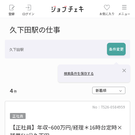
登録
ログイン
お気に入り
メニュー
久下田駅の仕事
条件変更
久下田駅
close
検索条件を保存する
4
新着順
件
No：TS26-0584959
正社員
【正社員】年収~600万円/経理＊16時台定時×