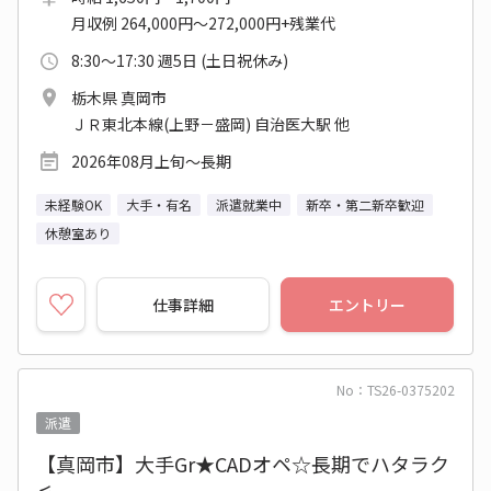
月収例 264,000円～272,000円+残業代
8:30～17:30 週5日 (土日祝休み)
栃木県 真岡市
ＪＲ東北本線(上野－盛岡) 自治医大駅 他
2026年08月上旬～長期
未経験OK
大手・有名
派遣就業中
新卒・第二新卒歓迎
休憩室あり
仕事詳細
エントリー
No：TS26-0375202
派遣
【真岡市】大手Gr★CADオペ☆長期でハタラク