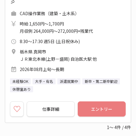
彡
CAD操作業務（建築・土木系）
時給 1,650円～1,700円
月収例 264,000円～272,000円+残業代
8:30～17:30 週5日 (土日祝休み)
栃木県 真岡市
ＪＲ東北本線(上野－盛岡) 自治医大駅 他
2026年08月上旬～長期
未経験OK
大手・有名
派遣就業中
新卒・第二新卒歓迎
休憩室あり
仕事詳細
エントリー
1～
4
件
/
4
件