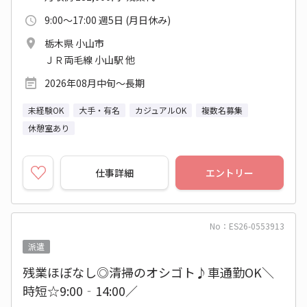
9:00～17:00 週5日 (月日休み)
栃木県 小山市
ＪＲ両毛線 小山駅 他
2026年08月中旬～長期
未経験OK
大手・有名
カジュアルOK
複数名募集
休憩室あり
仕事詳細
エントリー
No：ES26-0553913
派遣
残業ほぼなし◎清掃のオシゴト♪車通勤OK＼
時短☆9:00‐14:00／