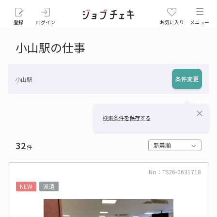
登録
ログイン
お気に入り
メニュー
小山駅の仕事
条件変更
小山駅
close
検索条件を保存する
32
新着順
件
No：TS26-0631718
NEW
派遣