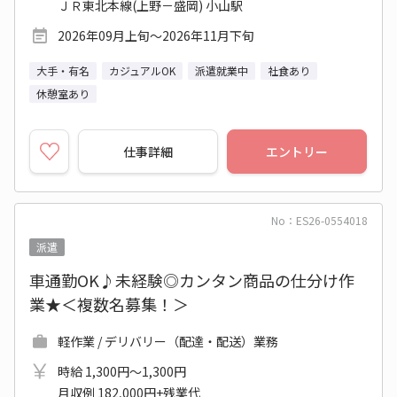
ＪＲ東北本線(上野－盛岡) 小山駅
2026年09月上旬～2026年11月下旬
大手・有名
カジュアルOK
派遣就業中
社食あり
休憩室あり
仕事詳細
エントリー
No：ES26-0554018
派遣
車通勤OK♪未経験◎カンタン商品の仕分け作
業★＜複数名募集！＞
軽作業 / デリバリー（配達・配送）業務
時給 1,300円～1,300円
月収例 182,000円+残業代