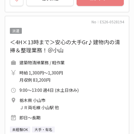
No：ES26-0528194
派遣
＜4H×13時まで＞安心の大手Gr♪建物内の清
掃＆整理業務！＠小山
建築物清掃業務 / 軽作業
時給 1,300円～1,300円
月収例 83,200円
9:00～13:00 週4日 (水土日休み)
栃木県 小山市
ＪＲ両毛線 小山駅 他
即日～長期
未経験OK
大手・有名