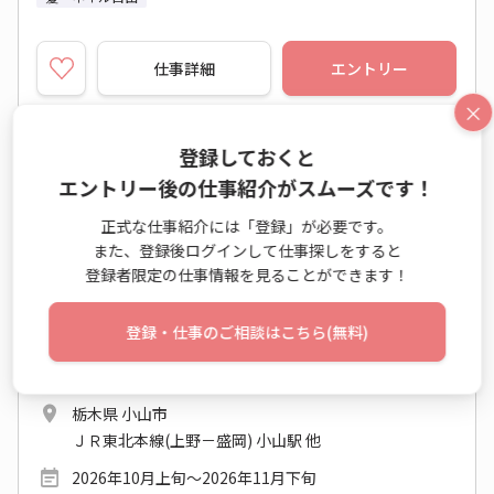
仕事詳細
エントリー
×
登録しておくと
No：TS26-0592969
エントリー後の仕事紹介がスムーズです！
派遣
＜小山市/期間限定＞葉たばこの試料調製業務
正式な仕事紹介には「登録」が必要です。
また、登録後ログインして仕事探しをすると
登録者限定の仕事情報を見ることができます！
研究開発業務
時給 1,350円～1,400円
登録・仕事のご相談はこちら(無料)
月収例 207,090円～214,760円
9:00～17:40 週5日 (土日祝休み)
栃木県 小山市
ＪＲ東北本線(上野－盛岡) 小山駅 他
2026年10月上旬～2026年11月下旬