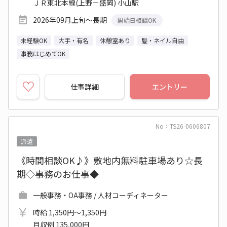
ＪＲ東北本線(上野－盛岡) 小山駅
2026年09月上旬～長期
開始日相談OK
未経験OK
大手・有名
休憩室あり
髪・ネイル自由
事務はじめてOK
仕事詳細
エントリー
No：TS26-0606807
派遣
《時間相談OK♪》敷地内無料駐車場あり☆長
期◇事務のお仕事◆
一般事務・OA事務 / 人材コーディネーター
時給 1,350円～1,350円
月収例 135,000円