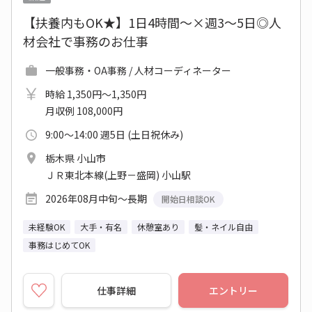
【扶養内もOK★】1日4時間～×週3～5日◎人
材会社で事務のお仕事
一般事務・OA事務 / 人材コーディネーター
時給 1,350円～1,350円
月収例 108,000円
9:00～14:00 週5日 (土日祝休み)
栃木県 小山市
ＪＲ東北本線(上野－盛岡) 小山駅
2026年08月中旬～長期
開始日相談OK
未経験OK
大手・有名
休憩室あり
髪・ネイル自由
事務はじめてOK
仕事詳細
エントリー