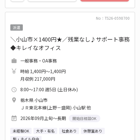
No：TS26-0598700
派遣
＼小山市×1400円★／残業なし♪サポート事務
◆キレイなオフィス
一般事務・OA事務
時給 1,400円～1,400円
月収例 217,000円
8:00～17:00 週5日 (土日休み)
栃木県 小山市
ＪＲ東北本線(上野－盛岡) 小山駅 他
2026年09月上旬～長期
開始日相談OK
未経験OK
大手・有名
社食あり
休憩室あり
髪・ネイル自由