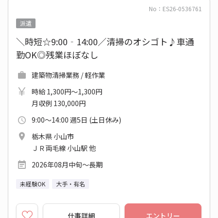
No：ES26-0536761
派遣
＼時短☆9:00‐14:00／清掃のオシゴト♪車通
勤OK◎残業ほぼなし
建築物清掃業務 / 軽作業
時給 1,300円～1,300円
月収例 130,000円
9:00～14:00 週5日 (土日休み)
栃木県 小山市
ＪＲ両毛線 小山駅 他
2026年08月中旬～長期
未経験OK
大手・有名
仕事詳細
エントリー