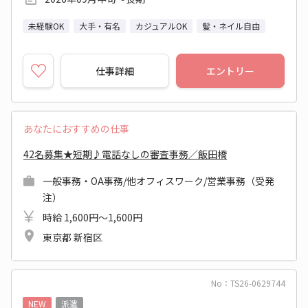
未経験OK
大手・有名
カジュアルOK
髪・ネイル自由
仕事詳細
エントリー
あなたにおすすめの仕事
42名募集★短期♪電話なしの審査事務／飯田橋
一般事務・OA事務/他オフィスワーク/営業事務（受発
注）
時給 1,600円～1,600円
東京都 新宿区
No：TS26-0629744
NEW
派遣