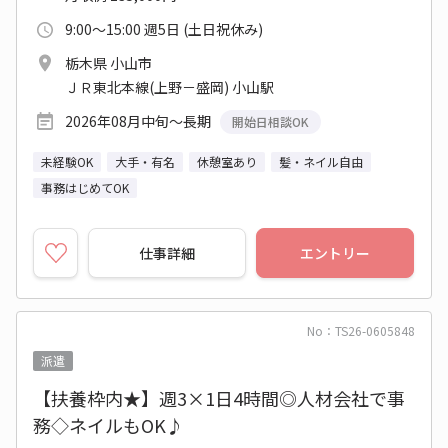
9:00～15:00 週5日 (土日祝休み)
栃木県 小山市
ＪＲ東北本線(上野－盛岡) 小山駅
2026年08月中旬～長期
開始日相談OK
未経験OK
大手・有名
休憩室あり
髪・ネイル自由
事務はじめてOK
仕事詳細
エントリー
No：TS26-0605848
派遣
【扶養枠内★】週3×1日4時間◎人材会社で事
務◇ネイルもOK♪