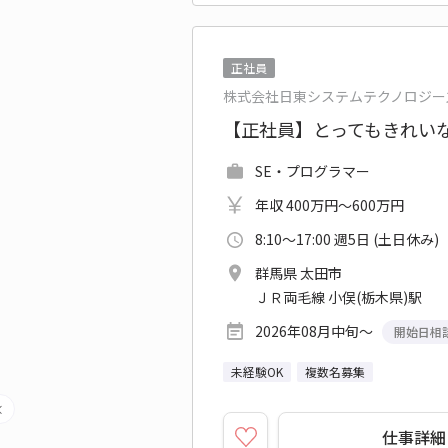
正社員
株式会社日東システムテクノロジー
【正社員】とってもきれいな
SE・プログラマー
年収 400万円～600万円
8:10～17:00 週5日 (土日休み)
群馬県 太田市
ＪＲ両毛線 小俣(栃木県)駅
2026年08月中旬～
開始日相
未経験OK
複数名募集
仕事詳細