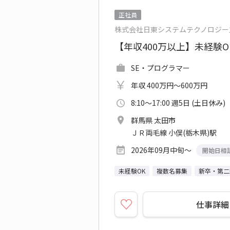
正社員
株式会社日東システムテクノロジー
【年収400万以上】未経験
SE・プログラマー
年収 400万円～600万円
8:10～17:00 週5日 (土日休み)
群馬県 太田市
ＪＲ両毛線 小俣(栃木県)駅
2026年09月中旬～
開始日相
未経験OK
複数名募集
新卒・第二
仕事詳細