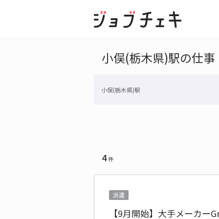
小俣(栃木県)駅の仕事
小俣(栃木県)駅
4
件
派遣
【9月開始】大手メーカーG