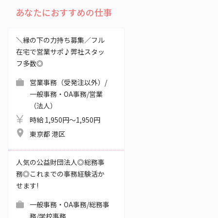
あなたにおすすめの仕事
＼縁の下の力持ち募集／フル
在宅で営業サポ♪弊社スタッ
フ多数◎
営業事務（受発注以外）/
一般事務・OA事務/営業
（法人）
時給 1,950円～1,950円
東京都 港区
人気の公益財団法人◎総務事
務◎これまでの事務経験活か
せます!
一般事務・OA事務/総務事
務/学校事務