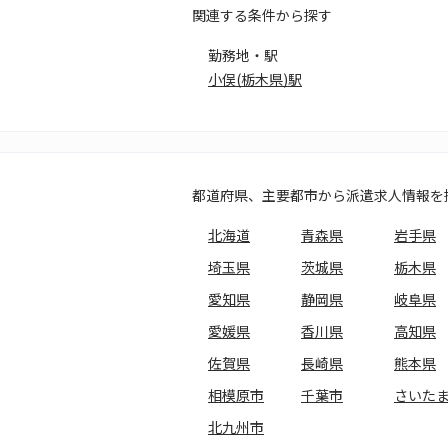
関連する条件から探す
勤務地・駅
小俣(栃木県)駅
都道府県、主要都市から派遣求人情報を
北海道
青森県
岩手県
埼玉県
茨城県
栃木県
愛知県
静岡県
岐阜県
愛媛県
香川県
高知県
佐賀県
長崎県
熊本県
相模原市
千葉市
さいた
北九州市