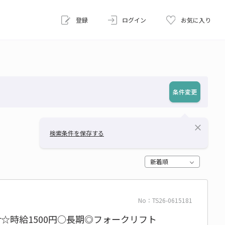
登録
ログイン
お気に入り
条件変更
close
検索条件を保存する
新着順
No：TS26-0615181
r☆時給1500円○長期◎フォークリフト