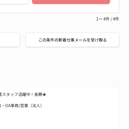
1～
4
件
/
4
件
この条件の新着仕事メールを受け取る
遣スタッフ活躍中！長期★
・OA事務/営業（法人）