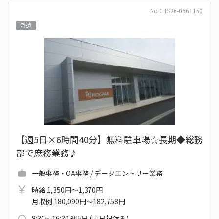
No：TS26-0561150
派遣
【週5日×6時間40分】無料駐車場☆長期◆総務
部で庶務業務♪
一般事務・OA事務 / データエントリー業務
時給 1,350円～1,370円
月収例 180,090円～182,758円
8:30～16:30 週5日 (土日祝休み)