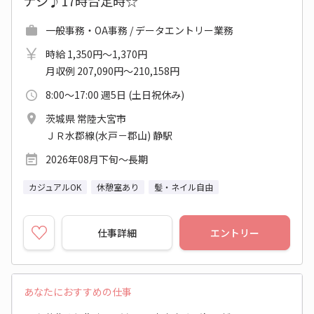
ナシ♪17時台定時☆
一般事務・OA事務 / データエントリー業務
時給 1,350円～1,370円
月収例 207,090円～210,158円
8:00～17:00 週5日 (土日祝休み)
茨城県 常陸大宮市
ＪＲ水郡線(水戸－郡山) 静駅
2026年08月下旬～長期
カジュアルOK
休憩室あり
髪・ネイル自由
仕事詳細
エントリー
あなたにおすすめの仕事