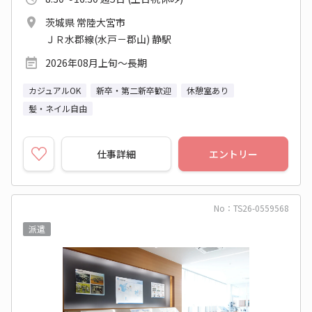
茨城県 常陸大宮市
ＪＲ水郡線(水戸－郡山) 静駅
2026年08月上旬～長期
カジュアルOK
新卒・第二新卒歓迎
休憩室あり
髪・ネイル自由
仕事詳細
エントリー
No：TS26-0559568
派遣