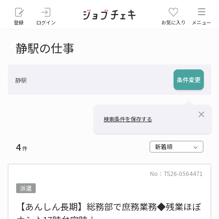
登録
ログイン
お気に入り
メニュー
静駅の仕事
条件変更
静駅
close
検索条件を保存する
4
新着順
件
No：TS26-0564471
派遣
【あんしん長期】総務部で庶務業務◆残業ほぼ