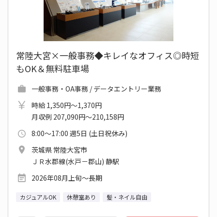
常陸大宮×一般事務◆キレイなオフィス◎時短
もOK＆無料駐車場
一般事務・OA事務 / データエントリー業務
時給 1,350円～1,370円
月収例 207,090円～210,158円
8:00～17:00 週5日 (土日祝休み)
茨城県 常陸大宮市
ＪＲ水郡線(水戸－郡山) 静駅
2026年08月上旬～長期
カジュアルOK
休憩室あり
髪・ネイル自由