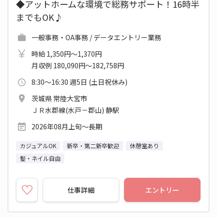
◆アットホームな環境で総務サポート！16時半
までもOK♪
一般事務・OA事務 / データエントリー業務
時給 1,350円～1,370円
月収例 180,090円～182,758円
8:30～16:30 週5日 (土日祝休み)
茨城県 常陸大宮市
ＪＲ水郡線(水戸－郡山) 静駅
2026年08月上旬～長期
カジュアルOK
新卒・第二新卒歓迎
休憩室あり
髪・ネイル自由
仕事詳細
エントリー