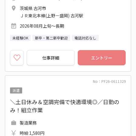
茨城県 古河市
ＪＲ東北本線(上野－盛岡) 古河駅
2026年08月上旬～長期
未経験OK
新卒・第二新卒歓迎
電話対応なし
仕事詳細
エントリー
No：PF26-0611329
派遣
＼土日休み＆空調完備で快適環境◎／日勤の
み！組立作業
製造業務
時給 1,580円