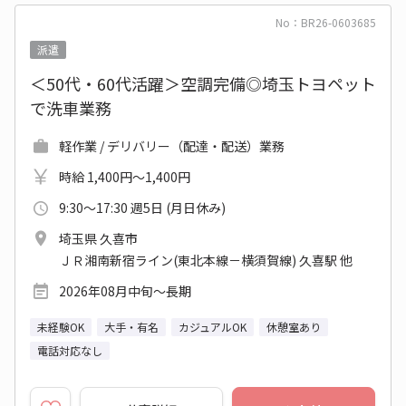
No：BR26-0603685
派遣
＜50代・60代活躍＞空調完備◎埼玉トヨペット
で洗車業務
軽作業 / デリバリー（配達・配送）業務
時給 1,400円～1,400円
9:30～17:30 週5日 (月日休み)
埼玉県 久喜市
ＪＲ湘南新宿ライン(東北本線－横須賀線) 久喜駅 他
2026年08月中旬～長期
未経験OK
大手・有名
カジュアルOK
休憩室あり
電話対応なし