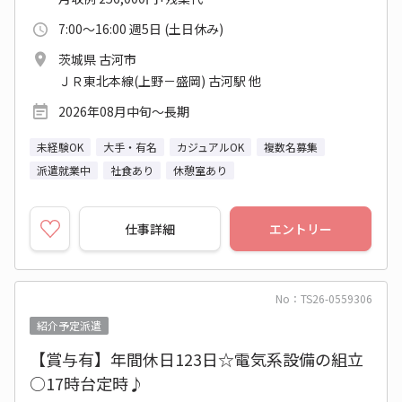
7:00～16:00 週5日 (土日休み)
茨城県 古河市
ＪＲ東北本線(上野－盛岡) 古河駅 他
2026年08月中旬～長期
未経験OK
大手・有名
カジュアルOK
複数名募集
派遣就業中
社食あり
休憩室あり
仕事詳細
エントリー
No：TS26-0559306
紹介予定派遣
【賞与有】年間休日123日☆電気系設備の組立
○17時台定時♪