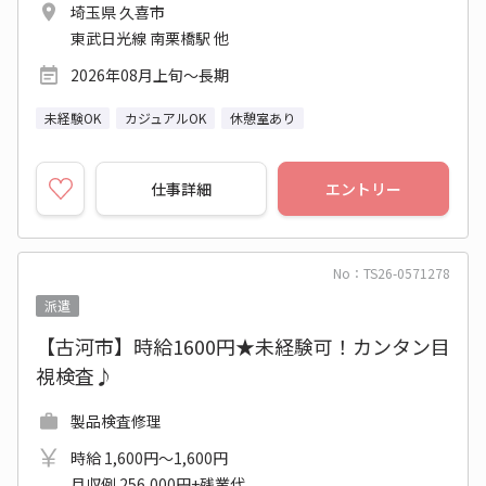
埼玉県 久喜市
東武日光線 南栗橋駅 他
2026年08月上旬～長期
未経験OK
カジュアルOK
休憩室あり
仕事詳細
エントリー
No：TS26-0571278
派遣
【古河市】時給1600円★未経験可！カンタン目
視検査♪
製品検査修理
時給 1,600円～1,600円
月収例 256,000円+残業代