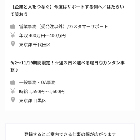
【企業と人をつなぐ】今度はサポートする側へ／はたらい
て笑おう
営業事務（受発注以外）/カスタマーサポート
年収 400万円～400万円
東京都 千代田区
9/2～11/19期間限定！☆週３日×選べる曜日◎カンタン事
務♪
一般事務・OA事務
時給 1,550円～1,600円
東京都 目黒区
登録するとご案内できる仕事の幅が広がります