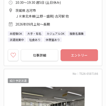
10:30～19:30 週5日 (土日休み)
茨城県 古河市
ＪＲ東北本線(上野－盛岡) 古河駅 他
2026年09月上旬～長期
未経験OK
大手・有名
カジュアルOK
複数名募集
派遣就業中
社食あり
休憩室あり
仕事詳細
エントリー
No：TS26-0587166
紹介予定派遣