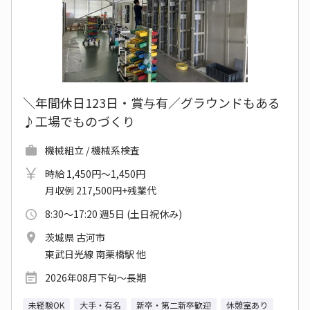
＼年間休日123日・賞与有／グラウンドもある
♪工場でものづくり
機械組立 / 機械系検査
時給 1,450円～1,450円
月収例 217,500円+残業代
8:30～17:20 週5日 (土日祝休み)
茨城県 古河市
東武日光線 南栗橋駅 他
2026年08月下旬～長期
未経験OK
大手・有名
新卒・第二新卒歓迎
休憩室あり