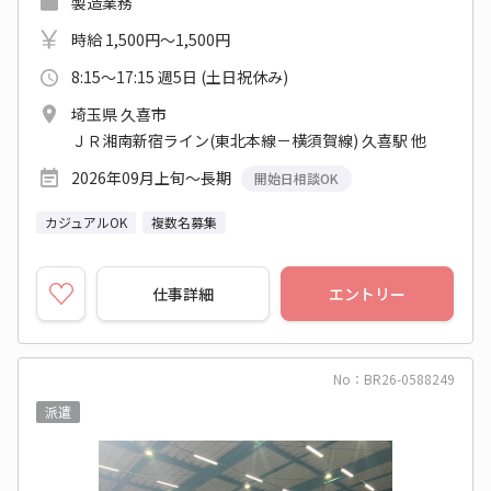
製造業務
時給 1,500円～1,500円
8:15～17:15 週5日 (土日祝休み)
埼玉県 久喜市
ＪＲ湘南新宿ライン(東北本線－横須賀線) 久喜駅 他
2026年09月上旬～長期
開始日相談OK
カジュアルOK
複数名募集
仕事詳細
エントリー
No：BR26-0588249
派遣