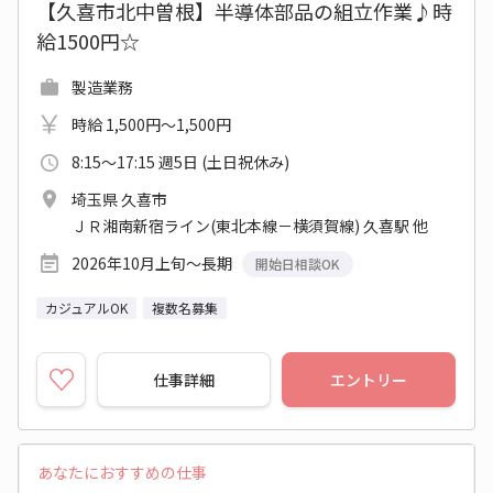
【久喜市北中曽根】半導体部品の組立作業♪時
給1500円☆
製造業務
時給 1,500円～1,500円
8:15～17:15 週5日 (土日祝休み)
埼玉県 久喜市
ＪＲ湘南新宿ライン(東北本線－横須賀線) 久喜駅 他
2026年10月上旬～長期
開始日相談OK
カジュアルOK
複数名募集
仕事詳細
エントリー
あなたにおすすめの仕事