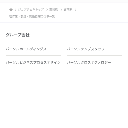
ジョブチェキトップ
茨城県
古河駅
軽作業・製造・施設管理の仕事一覧
グループ会社
パーソルホールディングス
パーソルテンプスタッフ
パーソルビジネスプロセスデザイン
パーソルクロステクノロジー
パーソルキャリア
パーソルイノベーション
パーソル総合研究所
グループ会社一覧
個人向けサービス