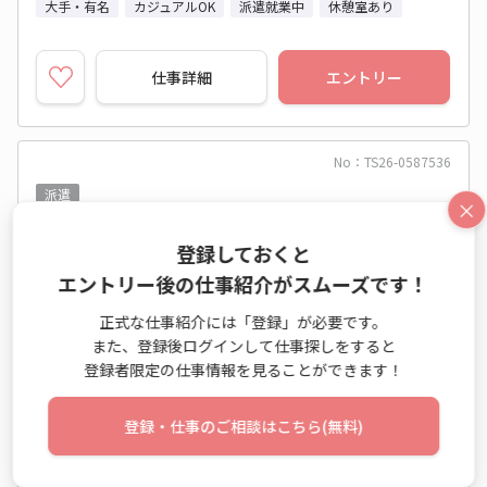
大手・有名
カジュアルOK
派遣就業中
休憩室あり
仕事詳細
エントリー
No：TS26-0587536
派遣
×
【古河市】時給1600円★未経験可！カンタン目
登録しておくと
視検査♪
エントリー後の仕事紹介がスムーズです！
製品検査修理
正式な仕事紹介には「登録」が必要です。
また、登録後ログインして仕事探しをすると
時給 1,600円～1,600円
登録者限定の仕事情報を見ることができます！
月収例 256,000円+残業代
10:30～19:30 週5日 (土日休み)
登録・仕事のご相談はこちら(無料)
茨城県 古河市
ＪＲ東北本線(上野－盛岡) 古河駅 他