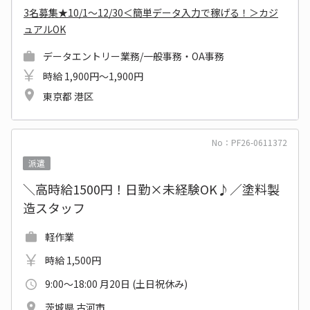
3名募集★10/1～12/30＜簡単データ入力で稼げる！＞カジ
ュアルOK
データエントリー業務/一般事務・OA事務
時給 1,900円～1,900円
東京都 港区
No：PF26-0611372
派遣
＼高時給1500円！日勤×未経験OK♪／塗料製
造スタッフ
軽作業
時給 1,500円
9:00～18:00 月20日 (土日祝休み)
茨城県 古河市