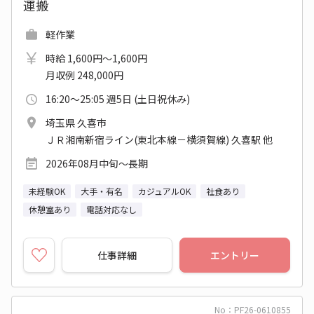
運搬
軽作業
時給 1,600円～1,600円
月収例 248,000円
16:20～25:05 週5日 (土日祝休み)
埼玉県 久喜市
ＪＲ湘南新宿ライン(東北本線－横須賀線) 久喜駅 他
2026年08月中旬～長期
未経験OK
大手・有名
カジュアルOK
社食あり
休憩室あり
電話対応なし
仕事詳細
エントリー
No：PF26-0610855