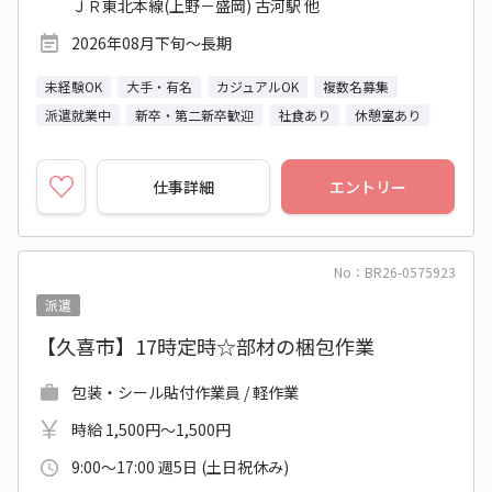
ＪＲ東北本線(上野－盛岡) 古河駅 他
2026年08月下旬～長期
未経験OK
大手・有名
カジュアルOK
複数名募集
派遣就業中
新卒・第二新卒歓迎
社食あり
休憩室あり
仕事詳細
エントリー
No：BR26-0575923
派遣
【久喜市】17時定時☆部材の梱包作業
包装・シール貼付作業員 / 軽作業
時給 1,500円～1,500円
9:00～17:00 週5日 (土日祝休み)