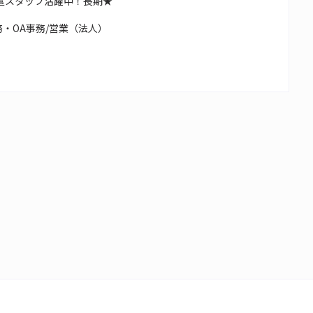
遣スタッフ活躍中！長期★
・OA事務/営業（法人）