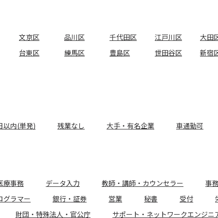
文京区
品川区
千代田区
江戸川区
大田
台東区
練馬区
豊島区
世田谷区
新宿
日以内(単発)
残業なし
大手・有名企業
車通勤可
医療事務
データ入力
教師・講師・カウンセラー
事
ログラマー
銀行・証券
営業
秘書
受付
財団・特殊法人・官公庁
サポート・ネットワークエンジニ