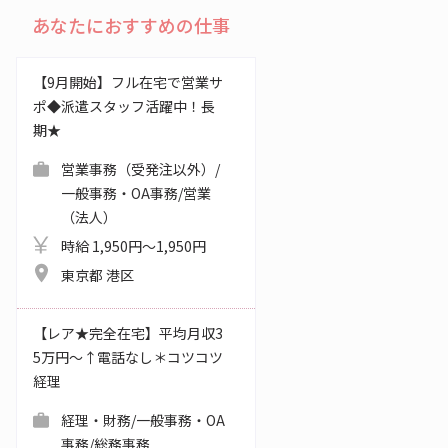
あなたにおすすめの仕事
【9月開始】フル在宅で営業サ
ポ◆派遣スタッフ活躍中！長
期★
営業事務（受発注以外）/
一般事務・OA事務/営業
（法人）
時給 1,950円～1,950円
東京都 港区
【レア★完全在宅】平均月収3
5万円～↑電話なし＊コツコツ
経理
経理・財務/一般事務・OA
事務/総務事務