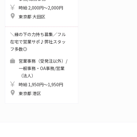
時給 2,000円～2,000円
東京都 大田区
＼縁の下の力持ち募集／フル
在宅で営業サポ♪弊社スタッ
フ多数◎
営業事務（受発注以外）/
一般事務・OA事務/営業
（法人）
時給 1,950円～1,950円
東京都 港区