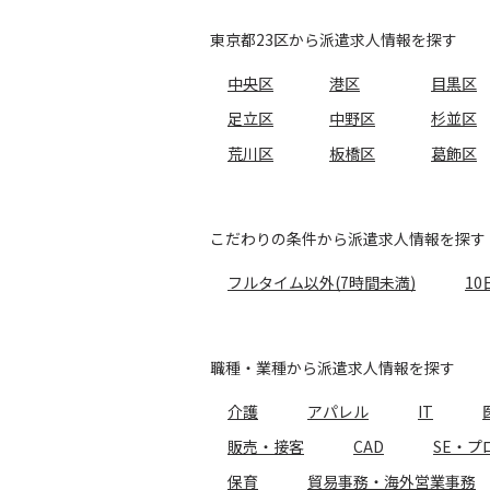
東京都23区から派遣求人情報を探す
中央区
港区
目黒区
足立区
中野区
杉並区
荒川区
板橋区
葛飾区
こだわりの条件から派遣求人情報を探す
フルタイム以外(7時間未満)
10
職種・業種から派遣求人情報を探す
介護
アパレル
IT
販売・接客
CAD
SE・プ
保育
貿易事務・海外営業事務