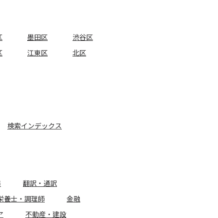
区
墨田区
渋谷区
区
江東区
北区
検索インデックス
務
翻訳・通訳
栄養士・調理師
金融
ア
不動産・建設