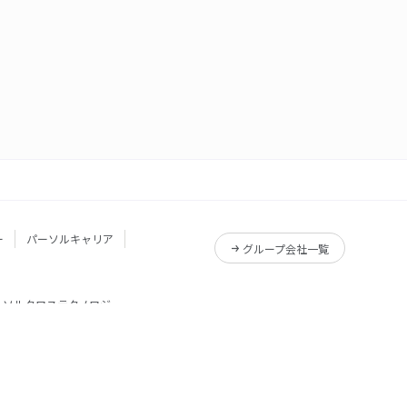
ー
パーソルキャリア
グループ会社一覧
ーソルクロステクノロジー
サービス一覧
Reskilling Camp