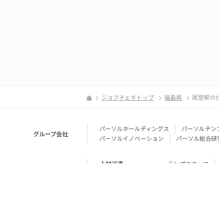
ジョブチェキトップ
福島県
尾登駅の
パーソルホールディングス
パーソルテン
グループ会社
パーソルイノベーション
パーソル総合研
人材派遣
テンプスタッフ
転職・就職
doda
エグゼク
個人向けサービス
その他
lotsful
シェア
その他
パーソルのRPA