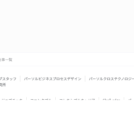
仕事一覧
プスタッフ
パーソルビジネスプロセスデザイン
パーソルクロステクノロジ
究所
ジョブチェキ
ファンタブル
フレキシブルキャリア
Chall-edge
パ
ティブエージェント
BRS
ミイダス
dodaチャレンジ
doda X
フル
ミラトレ
Neuro Dive
HiPro
ワークスイッチコンサルティング
HITO-Manager
MITERAS
ポスタス