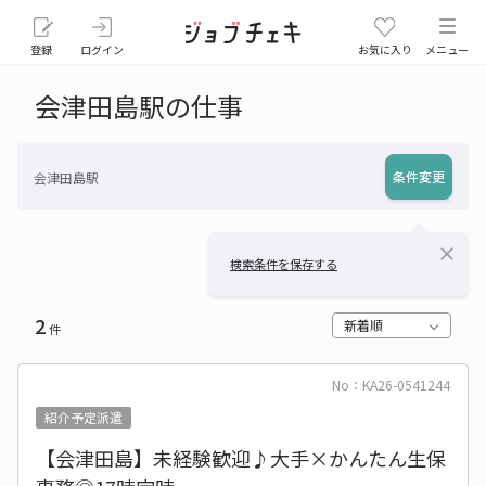
登録
ログイン
お気に入り
メニュー
会津田島駅の仕事
条件変更
会津田島駅
close
検索条件を保存する
2
新着順
件
No：KA26-0541244
紹介予定派遣
【会津田島】未経験歓迎♪大手×かんたん生保