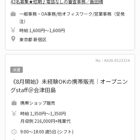
42名募集★短期♪電話なしの審査事務／飯田橋
一般事務・OA事務/他オフィスワーク/営業事務（受発
注）
時給 1,600円～1,600円
東京都 新宿区
No：KA26-0523324
派遣
《8月開始》未経験OKの携帯販売│オープニン
グstaff＠会津田島
携帯ショップ販売
時給 1,350円～1,350円
月収例 216,000円+残業代
9:00～18:00 週5日 (シフト)