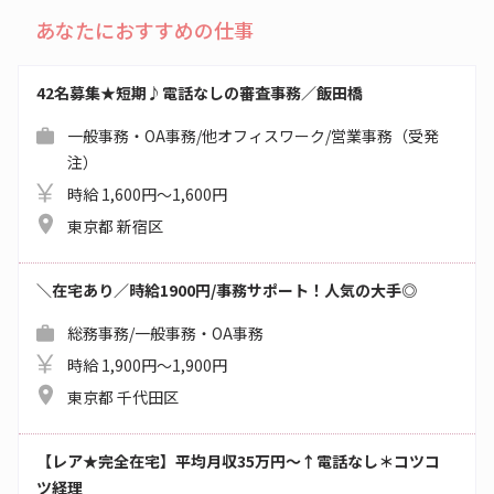
あなたにおすすめの仕事
42名募集★短期♪電話なしの審査事務／飯田橋
一般事務・OA事務/他オフィスワーク/営業事務（受発
注）
時給 1,600円～1,600円
東京都 新宿区
＼在宅あり／時給1900円/事務サポート！人気の大手◎
総務事務/一般事務・OA事務
時給 1,900円～1,900円
東京都 千代田区
【レア★完全在宅】平均月収35万円～↑電話なし＊コツコ
ツ経理