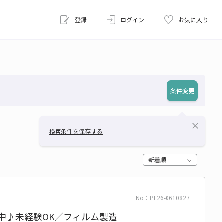
登録
ログイン
お気に入り
条件変更
close
検索条件を保存する
新着順
No：PF26-0610827
躍中♪未経験OK／フィルム製造