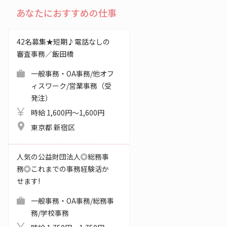
あなたにおすすめの仕事
42名募集★短期♪電話なしの
審査事務／飯田橋
一般事務・OA事務/他オフ
ィスワーク/営業事務（受
発注）
時給 1,600円～1,600円
東京都 新宿区
人気の公益財団法人◎総務事
務◎これまでの事務経験活か
せます!
一般事務・OA事務/総務事
務/学校事務