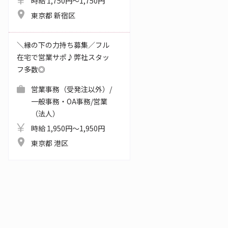
時給 1,750円～1,750円
東京都 新宿区
＼縁の下の力持ち募集／フル
在宅で営業サポ♪弊社スタッ
フ多数◎
営業事務（受発注以外）/
一般事務・OA事務/営業
（法人）
時給 1,950円～1,950円
東京都 港区