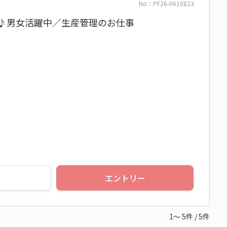
No：PF26-0610823
み♪男女活躍中／生産管理のお仕事
エントリー
1～
5
件
/
5
件