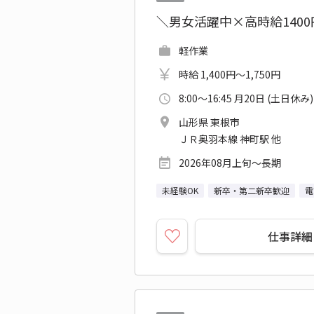
＼男女活躍中×高時給140
軽作業
時給 1,400円～1,750円
8:00～16:45 月20日 (土日休み)
山形県 東根市
ＪＲ奥羽本線 神町駅 他
2026年08月上旬～長期
未経験OK
新卒・第二新卒歓迎
電
仕事詳細