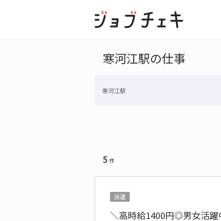
寒河江駅の仕事
寒河江駅
5
件
派遣
＼高時給1400円◎男女活