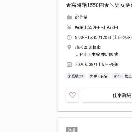
★高時給1550円★＼男女
軽作業
時給 1,550円～1,938円
8:00～16:45 月20日 (土日休み)
山形県 東根市
ＪＲ奥羽本線 神町駅 他
2026年08月上旬～長期
未経験OK
大手・有名
新卒・第二
仕事詳細
派遣