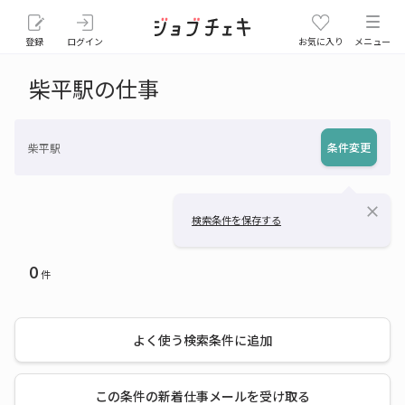
登録
ログイン
お気に入り
メニュー
柴平駅の仕事
条件変更
柴平駅
close
検索条件を保存する
0
件
よく使う検索条件に追加
この条件の新着仕事メールを受け取る