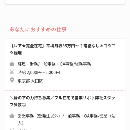
あなたにおすすめの仕事
【レア★完全在宅】平均月収35万円～↑電話なし＊コツコ
ツ経理
経理・財務/一般事務・OA事務/総務事務
時給 2,000円～2,000円
東京都 大田区
＼縁の下の力持ち募集／フル在宅で営業サポ♪弊社スタッ
フ多数◎
営業事務（受発注以外）/一般事務・OA事務/営業（法
人）