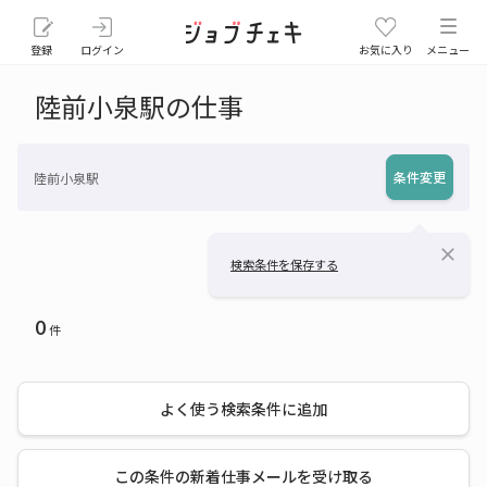
登録
ログイン
お気に入り
メニュー
陸前小泉駅の仕事
条件変更
陸前小泉駅
close
検索条件を保存する
0
件
よく使う検索条件に追加
この条件の新着仕事メールを受け取る