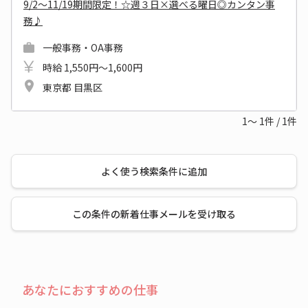
9/2～11/19期間限定！☆週３日×選べる曜日◎カンタン事
務♪
一般事務・OA事務
時給 1,550円～1,600円
東京都 目黒区
1～
1
件
/
1
件
よく使う検索条件に追加
この条件の新着仕事メールを受け取る
あなたにおすすめの仕事