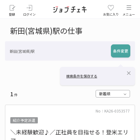
登録
ログイン
お気に入り
メニュー
新田(宮城県)駅の仕事
条件変更
新田(宮城県)駅
close
検索条件を保存する
1
新着順
件
No：KA26-0353577
紹介予定派遣
＼未経験歓迎♪／正社員を目指せる！登米エリ