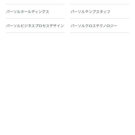
パーソルホールディングス
パーソルテンプスタッフ
パーソルビジネスプロセスデザイン
パーソルクロステクノロジー
パーソルキャリア
パーソルイノベーション
パーソル総合研究所
グループ会社一覧
個人向けサービス
人材派遣
テンプスタッフ
ジョブチェキ
ファンタブル
フレキシブルキャリア
Chall-edge
パーソルクロステクノロジー