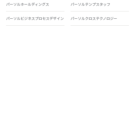
パーソルホールディングス
パーソルテンプスタッフ
パーソルビジネスプロセスデザイン
パーソルクロステクノロジー
パーソルキャリア
パーソルイノベーション
パーソル総合研究所
グループ会社一覧
個人向けサービス
人材派遣
テンプスタッフ
ジョブチェキ
ファンタブル
フレキシブルキャリア
Chall-edge
パーソルクロステクノロジー
転職・就職