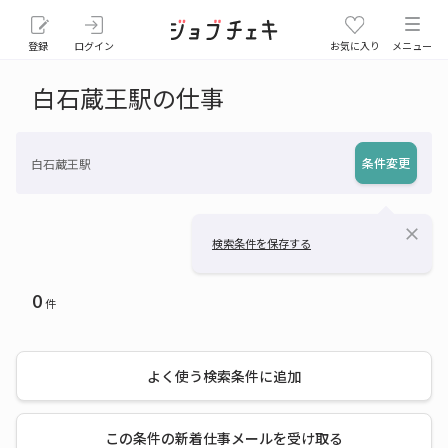
登録
ログイン
お気に入り
メニュー
白石蔵王駅の仕事
条件変更
白石蔵王駅
close
検索条件を保存する
0
件
よく使う検索条件に追加
この条件の新着仕事メールを受け取る