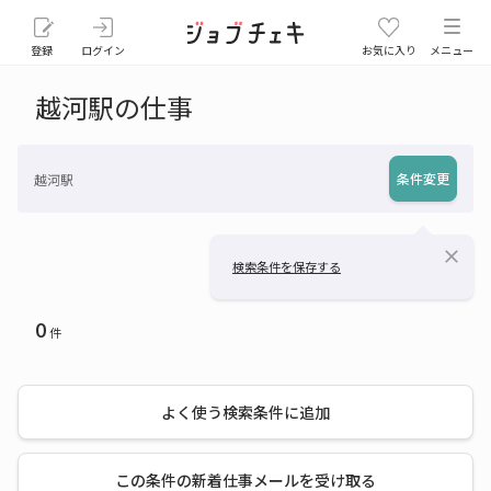
登録
ログイン
お気に入り
メニュー
越河駅の仕事
条件変更
越河駅
close
検索条件を保存する
0
件
よく使う検索条件に追加
この条件の新着仕事メールを受け取る