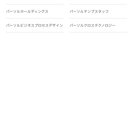
パーソルホールディングス
パーソルテンプスタッフ
パーソルビジネスプロセスデザイン
パーソルクロステクノロジー
パーソルキャリア
パーソルイノベーション
パーソル総合研究所
グループ会社一覧
個人向けサービス
人材派遣
テンプスタッフ
ジョブチェキ
ファンタブル
フレキシブルキャリア
Chall-edge
パーソルクロステクノロジー