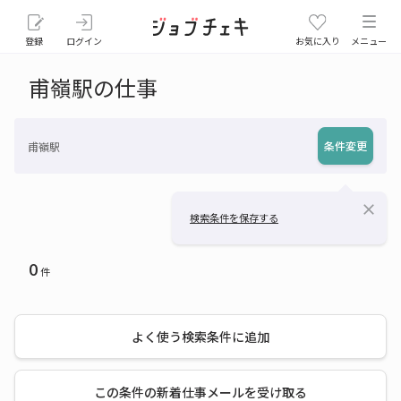
登録
ログイン
お気に入り
メニュー
甫嶺駅の仕事
条件変更
甫嶺駅
close
検索条件を保存する
0
件
よく使う検索条件に追加
この条件の新着仕事メールを受け取る