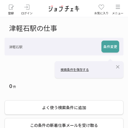
登録
ログイン
お気に入り
メニュー
津軽石駅の仕事
条件変更
津軽石駅
close
検索条件を保存する
0
件
よく使う検索条件に追加
この条件の新着仕事メールを受け取る