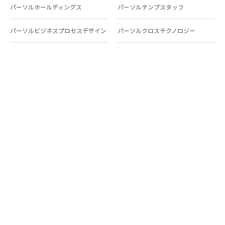
パーソルホールディングス
パーソルテンプスタッフ
パーソルビジネスプロセスデザイン
パーソルクロステクノロジー
パーソルキャリア
パーソルイノベーション
パーソル総合研究所
グループ会社一覧
個人向けサービス
人材派遣
テンプスタッフ
ジョブチェキ
ファンタブル
フレキシブルキャリア
Chall-edge
パーソルクロステクノロジー
転職・就職