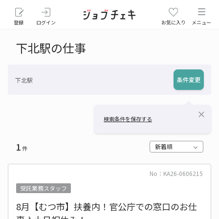
登録
ログイン
お気に入り
メニュー
下北駅の仕事
条件変更
下北駅
close
検索条件を保存する
1
新着順
件
No：KA26-0606215
受託業務スタッフ
8月【むつ市】扶養内！官公庁での窓口のお仕