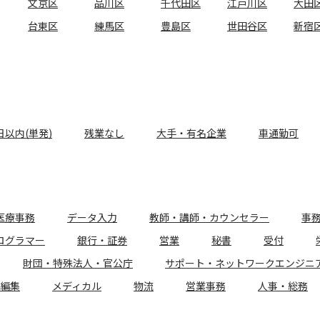
文京区
品川区
千代田区
江戸川区
大田
台東区
練馬区
豊島区
世田谷区
新宿
日以内(単発)
残業なし
大手・有名企業
車通勤可
医療事務
データ入力
教師・講師・カウンセラー
事
ログラマー
銀行・証券
営業
秘書
受付
財団・特殊法人・官公庁
サポート・ネットワークエンジニ
編集
メディカル
物流
営業事務
人事・総務