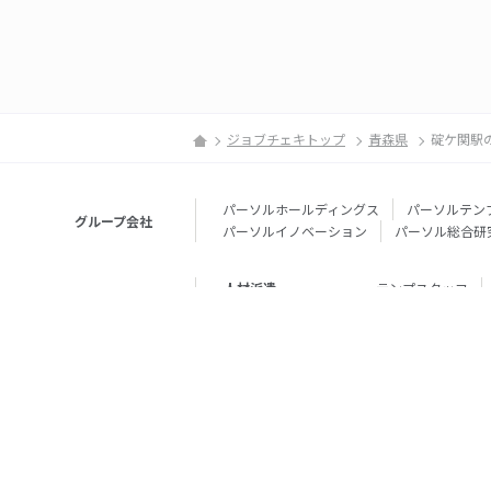
ジョブチェキトップ
青森県
碇ケ関駅
パーソルホールディングス
パーソルテン
グループ会社
パーソルイノベーション
パーソル総合研
人材派遣
テンプスタッフ
転職・就職
doda
エグゼク
個人向けサービス
その他
lotsful
シェア
その他
パーソルのRPA
法人向けサービス
Remote Tasker