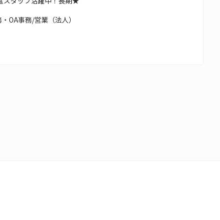
遣スタッフ活躍中！長期★
・OA事務/営業（法人）