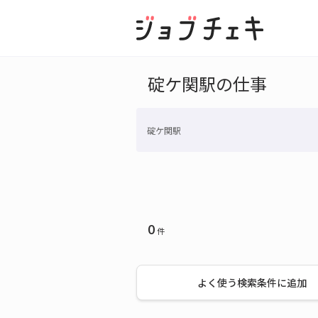
碇ケ関駅の仕事
碇ケ関駅
0
件
よく使う検索条件に追加