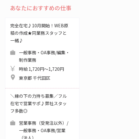
あなたにおすすめの仕事
完全在宅♪10月開始！WEB原
稿の作成★同業務スタッフと
一緒♪
一般事務・OA事務/編集・
制作業務
時給 1,720円～1,720円
東京都 千代田区
＼縁の下の力持ち募集／フル
在宅で営業サポ♪弊社スタッ
フ多数◎
営業事務（受発注以外）/
一般事務・OA事務/営業
（法人）