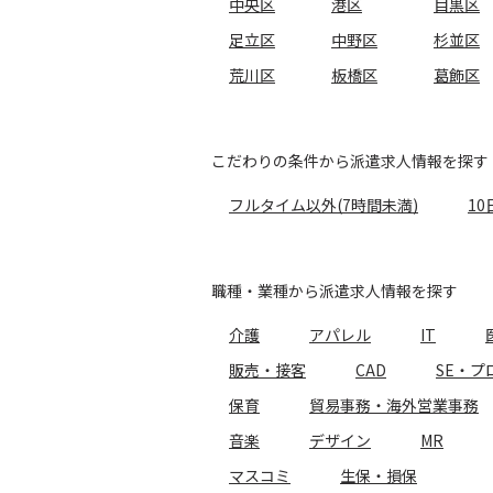
中央区
港区
目黒区
足立区
中野区
杉並区
荒川区
板橋区
葛飾区
こだわりの条件から派遣求人情報を探す
フルタイム以外(7時間未満)
10
職種・業種から派遣求人情報を探す
介護
アパレル
IT
販売・接客
CAD
SE・プ
保育
貿易事務・海外営業事務
音楽
デザイン
MR
マスコミ
生保・損保