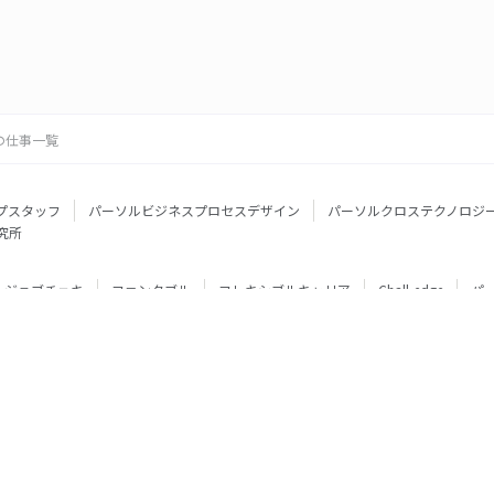
の仕事一覧
プスタッフ
パーソルビジネスプロセスデザイン
パーソルクロステクノロジ
究所
ジョブチェキ
ファンタブル
フレキシブルキャリア
Chall-edge
パ
ティブエージェント
BRS
ミイダス
dodaチャレンジ
doda X
フル
ミラトレ
Neuro Dive
HiPro
ワークスイッチコンサルティング
HITO-Manager
MITERAS
ポスタス
StepBase