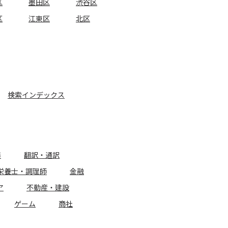
区
墨田区
渋谷区
区
江東区
北区
検索インデックス
務
翻訳・通訳
栄養士・調理師
金融
ア
不動産・建設
ゲーム
商社