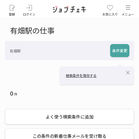
登録
ログイン
お気に入り
メニュー
有畑駅の仕事
条件変更
有畑駅
close
検索条件を保存する
0
件
よく使う検索条件に追加
この条件の新着仕事メールを受け取る