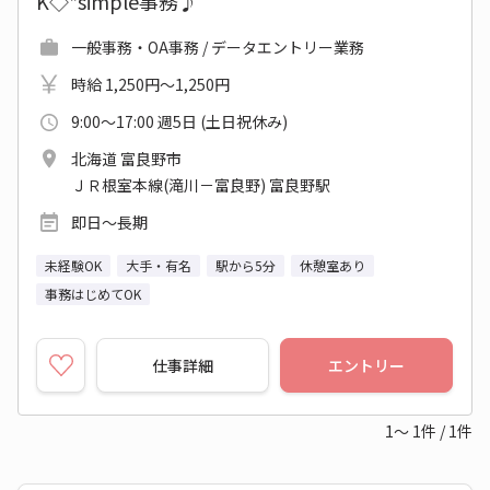
K◇*simple事務♪
一般事務・OA事務 / データエントリー業務
時給 1,250円～1,250円
9:00～17:00 週5日 (土日祝休み)
北海道 富良野市
ＪＲ根室本線(滝川－富良野) 富良野駅
即日～長期
未経験OK
大手・有名
駅から5分
休憩室あり
事務はじめてOK
仕事詳細
エントリー
1～
1
件
/
1
件