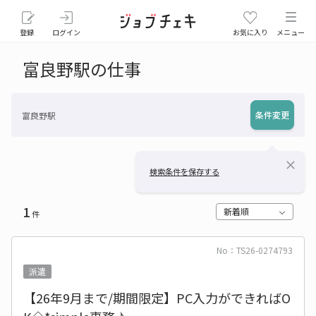
登録
ログイン
お気に入り
メニュー
富良野駅の仕事
条件変更
富良野駅
close
検索条件を保存する
1
新着順
件
No：TS26-0274793
派遣
【26年9月まで/期間限定】PC入力ができればO