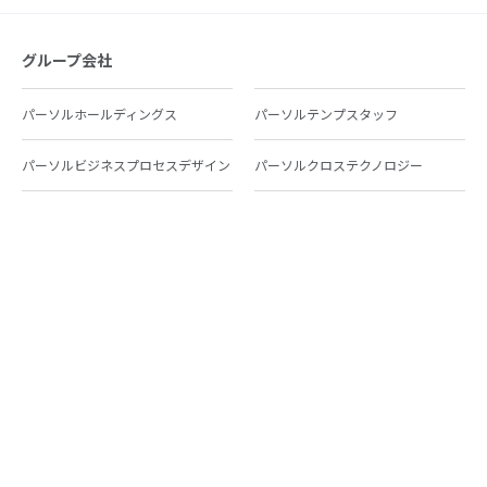
グループ会社
パーソルホールディングス
パーソルテンプスタッフ
パーソルビジネスプロセスデザイン
パーソルクロステクノロジー
パーソルキャリア
パーソルイノベーション
パーソル総合研究所
グループ会社一覧
個人向けサービス
人材派遣
テンプスタッフ
ジョブチェキ
ファンタブル