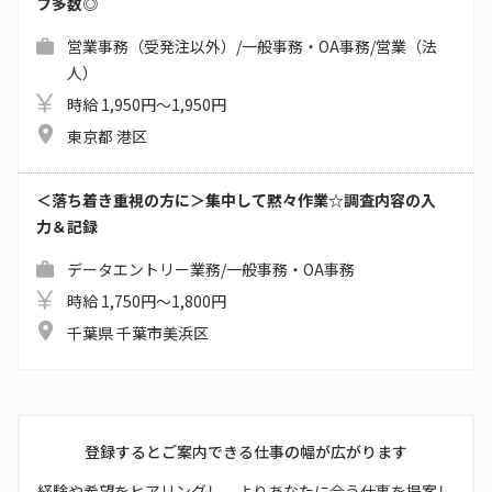
フ多数◎
営業事務（受発注以外）/一般事務・OA事務/営業（法
人）
時給 1,950円～1,950円
東京都 港区
＜落ち着き重視の方に＞集中して黙々作業☆調査内容の入
力＆記録
データエントリー業務/一般事務・OA事務
時給 1,750円～1,800円
千葉県 千葉市美浜区
登録するとご案内できる仕事の幅が広がります
経験や希望をヒアリングし、よりあなたに合う仕事を提案し