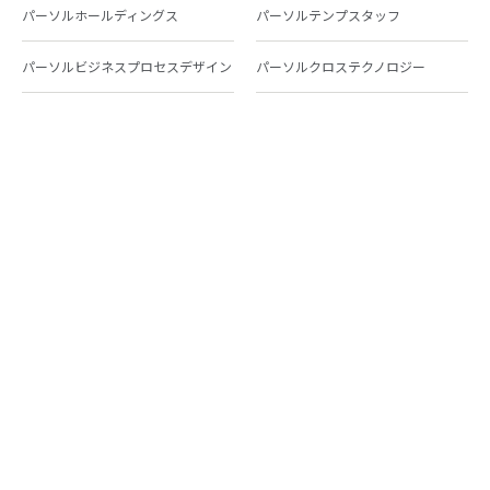
パーソルホールディングス
パーソルテンプスタッフ
パーソルビジネスプロセスデザイン
パーソルクロステクノロジー
パーソルキャリア
パーソルイノベーション
パーソル総合研究所
グループ会社一覧
個人向けサービス
人材派遣
テンプスタッフ
ジョブチェキ
ファンタブル
フレキシブルキャリア
Chall-edge
パーソルクロステクノロジー
転職・就職