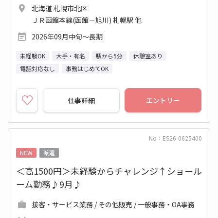
北海道 札幌市北区
ＪＲ函館本線(函館－旭川) 札幌駅 他
2026年09月中旬～長期
未経験OK
大手・有名
駅から5分
休憩室あり
電話対応なし
事務はじめてOK
仕事詳細
エントリー
No：ES26-0625400
NEW
派遣
＜高1500円＞未経験からチャレンジ↑ショール
ーム勤務♪9月♪
接客・サービス業務 / その他販売 / 一般事務・OA事務