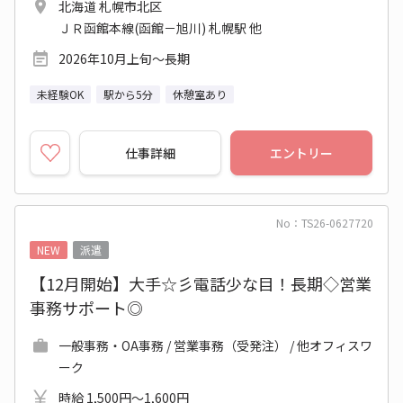
北海道 札幌市北区
ＪＲ函館本線(函館－旭川) 札幌駅 他
2026年10月上旬～長期
未経験OK
駅から5分
休憩室あり
仕事詳細
エントリー
No：TS26-0627720
NEW
派遣
【12月開始】大手☆彡電話少な目！長期◇営業
事務サポート◎
一般事務・OA事務 / 営業事務（受発注） / 他オフィスワ
ーク
時給 1,500円～1,600円