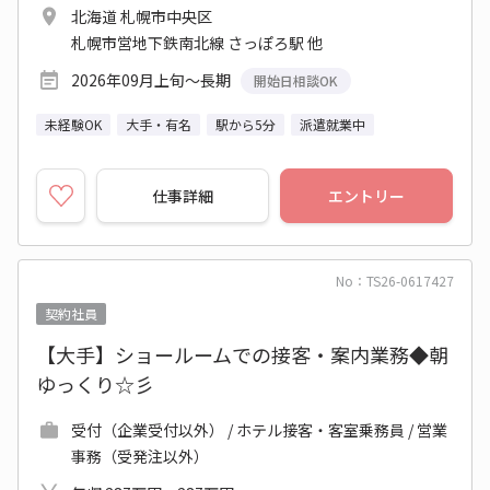
北海道 札幌市中央区
札幌市営地下鉄南北線 さっぽろ駅 他
2026年09月上旬～長期
開始日相談OK
未経験OK
大手・有名
駅から5分
派遣就業中
仕事詳細
エントリー
No：TS26-0617427
契約社員
【大手】ショールームでの接客・案内業務◆朝
ゆっくり☆彡
受付（企業受付以外） / ホテル接客・客室乗務員 / 営業
事務（受発注以外）