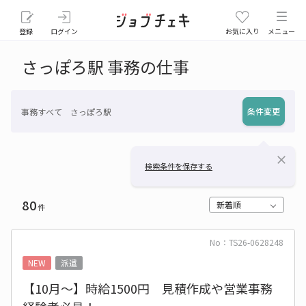
登録
ログイン
お気に入り
メニュー
さっぽろ駅 事務の仕事
条件変更
事務すべて さっぽろ駅
close
検索条件を保存する
80
新着順
件
No：TS26-0628248
NEW
派遣
【10月～】時給1500円 見積作成や営業事務