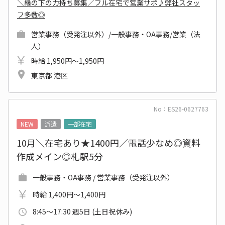
＼縁の下の力持ち募集／フル在宅で営業サポ♪弊社スタッ
フ多数◎
営業事務（受発注以外）/一般事務・OA事務/営業（法
人）
時給 1,950円～1,950円
東京都 港区
No：ES26-0627763
NEW
派遣
一部在宅
10月＼在宅あり★1400円／電話少なめ◎資料
作成メイン◎札駅5分
一般事務・OA事務 / 営業事務（受発注以外）
時給 1,400円～1,400円
8:45～17:30 週5日 (土日祝休み)