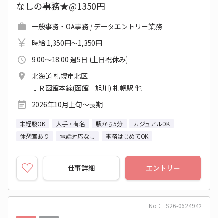
なしの事務★@1350円
一般事務・OA事務 / データエントリー業務
時給 1,350円～1,350円
9:00～18:00 週5日 (土日祝休み)
北海道 札幌市北区
ＪＲ函館本線(函館－旭川) 札幌駅 他
2026年10月上旬～長期
未経験OK
大手・有名
駅から5分
カジュアルOK
休憩室あり
電話対応なし
事務はじめてOK
仕事詳細
エントリー
No：ES26-0624942