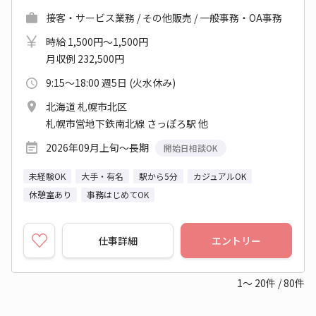
接客・サービス業務 / その他販売 / 一般事務・OA事務
時給 1,500円～1,500円
月収例 232,500円
9:15～18:00 週5日 (火水休み)
北海道 札幌市北区
札幌市営地下鉄南北線 さっぽろ駅 他
2026年09月上旬～長期
開始日相談OK
未経験OK
大手・有名
駅から5分
カジュアルOK
休憩室あり
事務はじめてOK
仕事詳細
エントリー
1～
20
件
/
80
件