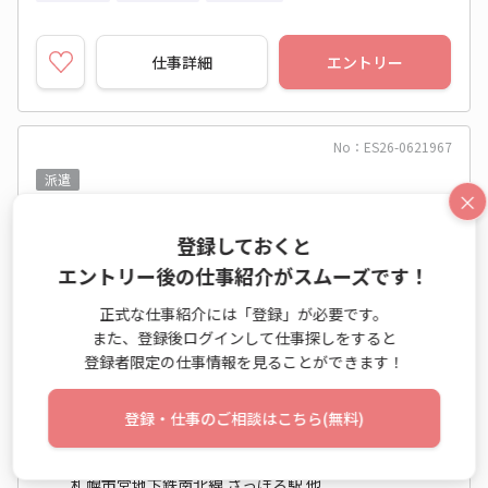
仕事詳細
エントリー
No：ES26-0621967
派遣
×
9月◆さっぽろ駅スグ↑有名企業でオフィスワ
登録しておくと
ーク☆未経験OK♪
エントリー後の仕事紹介がスムーズです！
テレマーケティング業務（受信） / テレマーケティング
正式な仕事紹介には「登録」が必要です。
業務（発信） / 一般事務・OA事務
また、登録後ログインして仕事探しをすると
時給 1,300円～1,300円
登録者限定の仕事情報を見ることができます！
月収例 208,000円
登録・仕事のご相談はこちら(無料)
8:45～17:45 週5日 (土日祝休み)
北海道 札幌市北区
札幌市営地下鉄南北線 さっぽろ駅 他