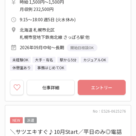
時給 1,500円～1,500円
月収例 232,500円
9:15～18:00 週5日 (火水休み)
北海道 札幌市北区
札幌市営地下鉄南北線 さっぽろ駅 他
2026年09月中旬～長期
開始日相談OK
未経験OK
大手・有名
駅から5分
カジュアルOK
休憩室あり
事務はじめてOK
仕事詳細
エントリー
No：ES26-0625276
NEW
派遣
＼サツエキすぐ♪10月Start／平日のみ◎電話