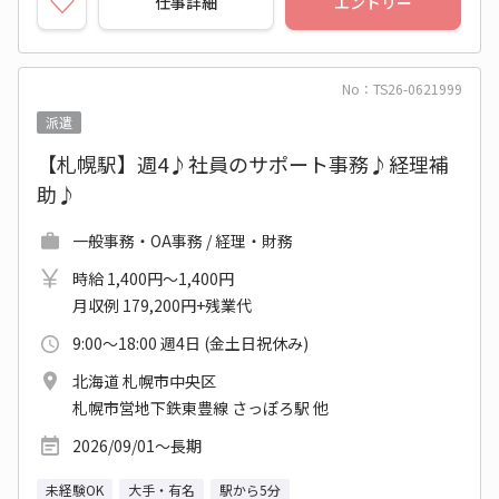
仕事詳細
エントリー
No：TS26-0621999
派遣
【札幌駅】週4♪社員のサポート事務♪経理補
助♪
一般事務・OA事務 / 経理・財務
時給 1,400円～1,400円
月収例 179,200円+残業代
9:00～18:00 週4日 (金土日祝休み)
北海道 札幌市中央区
札幌市営地下鉄東豊線 さっぽろ駅 他
2026/09/01～長期
未経験OK
大手・有名
駅から5分