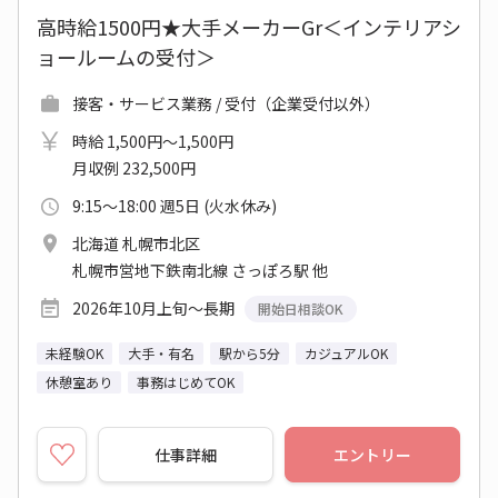
高時給1500円★大手メーカーGr＜インテリアシ
ョールームの受付＞
接客・サービス業務 / 受付（企業受付以外）
時給 1,500円～1,500円
月収例 232,500円
9:15～18:00 週5日 (火水休み)
北海道 札幌市北区
札幌市営地下鉄南北線 さっぽろ駅 他
2026年10月上旬～長期
開始日相談OK
未経験OK
大手・有名
駅から5分
カジュアルOK
休憩室あり
事務はじめてOK
仕事詳細
エントリー