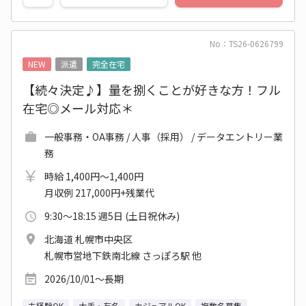
No：TS26-0626799
NEW
派遣
完全在宅
【続々決定♪】量を捌くことが好きな方！フル
在宅◎メール対応＊
一般事務・OA事務 / 人事（採用） / データエントリー業
務
時給 1,400円～1,400円
月収例 217,000円+残業代
9:30～18:15 週5日 (土日祝休み)
北海道 札幌市中央区
札幌市営地下鉄南北線 さっぽろ駅 他
2026/10/01～長期
未経験OK
大手・有名
カジュアルOK
複数名募集