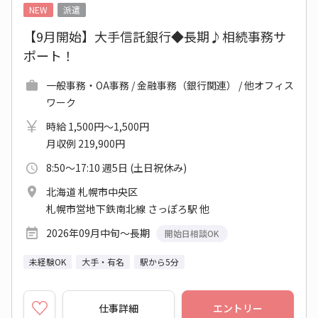
NEW
派遣
【9月開始】大手信託銀行◆長期♪相続事務サ
ポート！
一般事務・OA事務 / 金融事務（銀行関連） / 他オフィス
ワーク
時給 1,500円～1,500円
月収例 219,900円
8:50～17:10 週5日 (土日祝休み)
北海道 札幌市中央区
札幌市営地下鉄南北線 さっぽろ駅 他
2026年09月中旬～長期
開始日相談OK
未経験OK
大手・有名
駅から5分
仕事詳細
エントリー