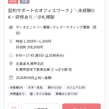
NEW
派遣
契約サポートのオフィスワーク♪＼未経験O
K・研修あり／＠札幌駅
データエントリー業務 / テレマーケティング業務（受
信）
時給 1,300円～1,300円
月収例 208,000円
8:45～17:45 週5日 (土日祝休み)
北海道 札幌市北区
札幌市営地下鉄南北線 さっぽろ駅 他
2026年09月上旬～長期
未経験OK
大手・有名
駅から5分
カジュアルOK
休憩室あり
髪・ネイル自由
事務はじめてOK