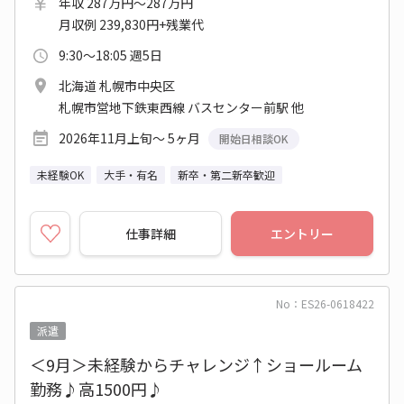
年収 287万円～287万円
月収例 239,830円+残業代
9:30～18:05 週5日
北海道 札幌市中央区
札幌市営地下鉄東西線 バスセンター前駅 他
2026年11月上旬～ 5ヶ月
開始日相談OK
未経験OK
大手・有名
新卒・第二新卒歓迎
仕事詳細
エントリー
No：ES26-0618422
派遣
＜9月＞未経験からチャレンジ↑ショールーム
勤務♪高1500円♪