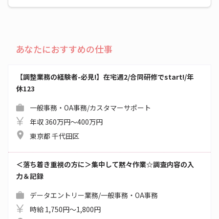
あなたにおすすめの仕事
【調整業務の経験者-必見!】在宅週2/合同研修でstart!/年
休123
一般事務・OA事務/カスタマーサポート
年収 360万円～400万円
東京都 千代田区
＜落ち着き重視の方に＞集中して黙々作業☆調査内容の入
力＆記録
データエントリー業務/一般事務・OA事務
時給 1,750円～1,800円