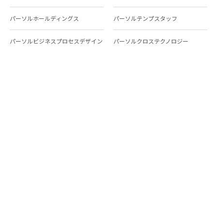
パーソルホールディングス
パーソルテンプスタッフ
パーソルビジネスプロセスデザイン
パーソルクロステクノロジー
パーソルキャリア
パーソルイノベーション
パーソル総合研究所
グループ会社一覧
個人向けサービス
人材派遣
テンプスタッフ
ジョブチェキ
ファンタブル
フレキシブルキャリア
Chall-edge
パーソルクロステクノロジー