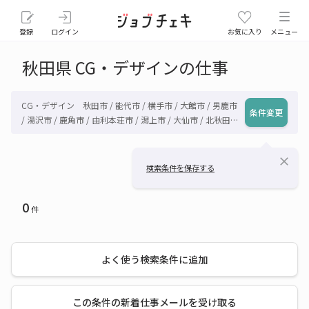
登録
ログイン
お気に入り
メニュー
秋田県 CG・デザインの仕事
CG・デザイン 秋田市 / 能代市 / 横手市 / 大館市 / 男鹿市
条件変更
/ 湯沢市 / 鹿角市 / 由利本荘市 / 潟上市 / 大仙市 / 北秋田
市 / にかほ市 / 仙北市 / 鹿角郡小坂町 / 北秋田郡上小阿仁
村 / 山本郡藤里町 / 山本郡三種町 / 山本郡八峰町 / 南秋田
close
郡五城目町 / 南秋田郡八郎潟町 / 南秋田郡井川町 / 南秋田
検索条件を保存する
郡大潟村 / 仙北郡美郷町 / 雄勝郡羽後町 / 雄勝郡東成瀬村
/ その他秋田県
0
件
よく使う検索条件に追加
この条件の新着仕事メールを受け取る