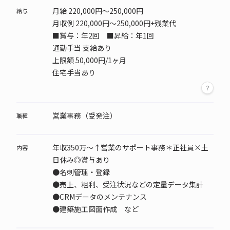
月給 220,000円～250,000円
給与
月収例 220,000円～250,000円+残業代
■賞与：年2回 ■昇給：年1回
通勤手当 支給あり
上限額 50,000円/1ヶ月
住宅手当あり
営業事務（受発注）
職種
年収350万～↑営業のサポート事務＊正社員×土
内容
日休み◎賞与あり
●名刺管理・登録
●売上、粗利、受注状況などの定量データ集計
●CRMデータのメンテナンス
●建築施工図面作成 など