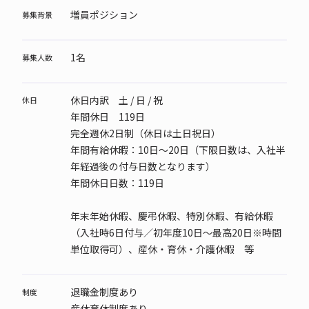
増員ポジション
募集背景
1名
募集人数
休日内訳 土 / 日 / 祝
休日
年間休日 119日
完全週休2日制（休日は土日祝日）
年間有給休暇：10日～20日（下限日数は、入社半
年経過後の付与日数となります）
年間休日日数：119日
年末年始休暇、慶弔休暇、特別休暇、有給休暇
（入社時6日付与／初年度10日～最高20日※時間
単位取得可）、産休・育休・介護休暇 等
退職金制度あり
制度
産休育休制度あり