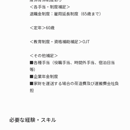
＜各手当・制度補足＞
退職金制度：雇用延長制度（65歳まで）
＜定年＞60歳
＜教育制度・資格補助補足＞OJT
＜その他補足＞
■各種手当（役職手当、時間外手当、宿泊日当
等）
■企業年金制度
■家財を運送する場合の荷造費及び運搬費会社負
担
必要な経験・スキル