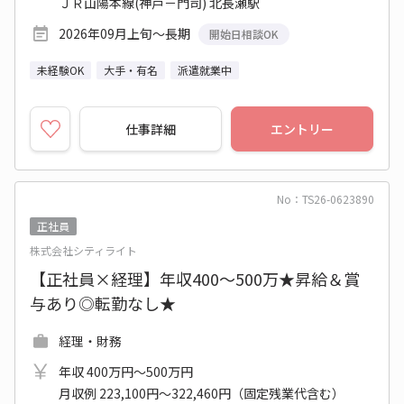
ＪＲ山陽本線(神戸－門司) 北長瀬駅
2026年09月上旬～長期
開始日相談OK
未経験OK
大手・有名
派遣就業中
仕事詳細
エントリー
No：TS26-0623890
正社員
株式会社シティライト
【正社員×経理】年収400～500万★昇給＆賞
与あり◎転勤なし★
経理・財務
年収 400万円～500万円
月収例 223,100円～322,460円（固定残業代含む）