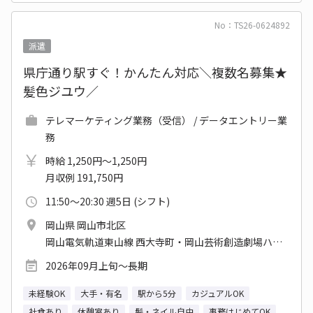
No：TS26-0624892
派遣
県庁通り駅すぐ！かんたん対応＼複数名募集★
髪色ジユウ／
テレマーケティング業務（受信） / データエントリー業
務
時給 1,250円～1,250円
月収例 191,750円
11:50～20:30 週5日 (シフト)
岡山県 岡山市北区
岡山電気軌道東山線 西大寺町・岡山芸術創造劇場ハレノワ前駅 他
2026年09月上旬～長期
未経験OK
大手・有名
駅から5分
カジュアルOK
社食あり
休憩室あり
髪・ネイル自由
事務はじめてOK