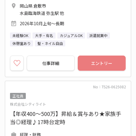
岡山県 倉敷市
水島臨海鉄道 弥生駅 他
2026年10月上旬～長期
未経験OK
大手・有名
カジュアルOK
派遣就業中
休憩室あり
髪・ネイル自由
仕事詳細
エントリー
No：TS26-0625082
正社員
株式会社シティライト
【年収400～500万】昇給＆賞与あり★家族手
当◎経理♪17時台定時
経理・財務