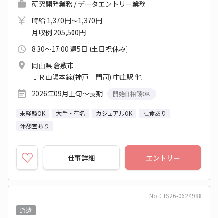
研究開発業務 / データエントリー業務
時給 1,370円～1,370円
月収例 205,500円
8:30～17:00 週5日 (土日祝休み)
岡山県 倉敷市
ＪＲ山陽本線(神戸－門司) 中庄駅 他
2026年09月上旬～長期
開始日相談OK
未経験OK
大手・有名
カジュアルOK
社食あり
休憩室あり
仕事詳細
エントリー
No：TS26-0624988
派遣