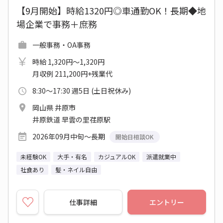
【9月開始】時給1320円◎車通勤OK！長期◆地
場企業で事務＋庶務
一般事務・OA事務
時給 1,320円～1,320円
月収例 211,200円+残業代
8:30～17:30 週5日 (土日祝休み)
岡山県 井原市
井原鉄道 早雲の里荏原駅
2026年09月中旬～長期
開始日相談OK
未経験OK
大手・有名
カジュアルOK
派遣就業中
社食あり
髪・ネイル自由
仕事詳細
エントリー