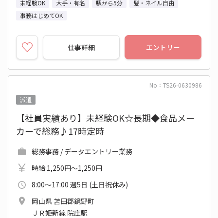
未経験OK
大手・有名
駅から5分
髪・ネイル自由
事務はじめてOK
仕事詳細
エントリー
No：TS26-0630986
派遣
【社員実績あり】未経験OK☆長期◆食品メー
カーで総務♪17時定時
総務事務 / データエントリー業務
時給 1,250円～1,250円
8:00～17:00 週5日 (土日祝休み)
岡山県 苫田郡鏡野町
ＪＲ姫新線 院庄駅