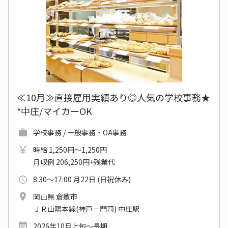
≪10月≫直接雇用実績あり◎人気の学校事務★
*中庄/マイカーOK
学校事務 / 一般事務・OA事務
時給 1,250円～1,250円
月収例 206,250円+残業代
8:30～17:00 月22日 (日祝休み)
岡山県 倉敷市
ＪＲ山陽本線(神戸－門司) 中庄駅
2026年10月上旬～長期