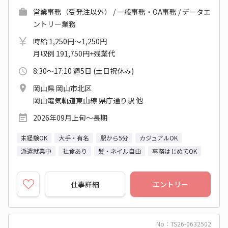
営業事務（受発注以外） / 一般事務・OA事務 / データエ
ントリー業務
時給 1,250円～1,250円
月収例 191,750円+残業代
8:30～17:10 週5日 (土日祝休み)
岡山県 岡山市北区
岡山電気軌道東山線 県庁通り駅 他
2026年09月上旬～長期
未経験OK
大手・有名
駅から5分
カジュアルOK
派遣就業中
社食あり
髪・ネイル自由
事務はじめてOK
仕事詳細
エントリー
No：TS26-0632502