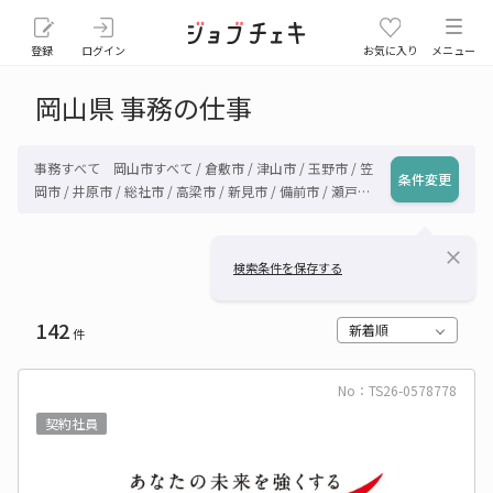
登録
ログイン
お気に入り
メニュー
岡山県 事務の仕事
事務すべて 岡山市すべて / 倉敷市 / 津山市 / 玉野市 / 笠
条件変更
岡市 / 井原市 / 総社市 / 高梁市 / 新見市 / 備前市 / 瀬戸内
市 / 赤磐市 / 真庭市 / 美作市 / 浅口市 / 和気郡和気町 / 都
窪郡早島町 / 浅口郡里庄町 / 小田郡矢掛町 / 真庭郡新庄村
close
/ 苫田郡鏡野町 / 勝田郡勝央町 / 勝田郡奈義町 / 英田郡西
検索条件を保存する
粟倉村 / 久米郡久米南町 / 久米郡美咲町 / 加賀郡吉備中央
町 / その他岡山県
142
新着順
件
No：TS26-0578778
契約社員