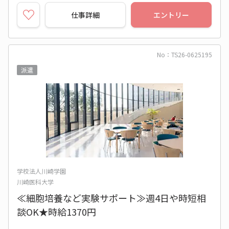
仕事詳細
エントリー
No：TS26-0625195
派遣
学校法人川崎学園
川崎医科大学
≪細胞培養など実験サポート≫週4日や時短相
談OK★時給1370円