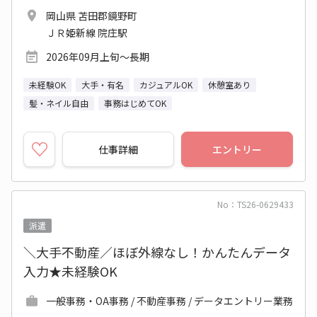
岡山県 苫田郡鏡野町
ＪＲ姫新線 院庄駅
2026年09月上旬～長期
未経験OK
大手・有名
カジュアルOK
休憩室あり
髪・ネイル自由
事務はじめてOK
仕事詳細
エントリー
No：TS26-0629433
派遣
＼大手不動産／ほぼ外線なし！かんたんデータ
入力★未経験OK
一般事務・OA事務 / 不動産事務 / データエントリー業務