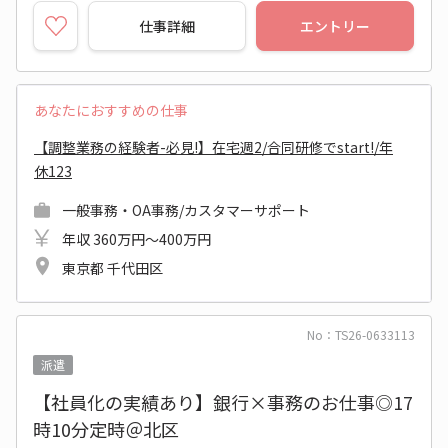
仕事詳細
エントリー
あなたにおすすめの仕事
【調整業務の経験者-必見!】在宅週2/合同研修でstart!/年
休123
一般事務・OA事務/カスタマーサポート
年収 360万円～400万円
東京都 千代田区
No：TS26-0633113
派遣
【社員化の実績あり】銀行×事務のお仕事◎17
時10分定時＠北区