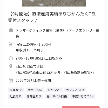
【9月開始】直接雇用実績あり◎かんたんTEL
受付スタッフ♪
テレマーケティング業務（受信） / データエントリー業
務
時給 1,250円～1,250円
月収例 195,750円
9:00～18:00 週5日 (土日祝休み)
岡山県 岡山市北区
岡山電気軌道東山線 西大寺町・岡山芸術創造劇場ハレノワ前駅 他
2026年09月上旬～長期
未経験OK
大手・有名
駅から5分
カジュアルOK
社食あり
休憩室あり
髪・ネイル自由
事務はじめてOK