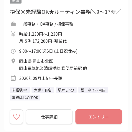
派遣
損保×未経験OK★ルーティン事務＼9～17時／
一般事務・OA事務 / 損保事務
時給 1,230円～1,230円
月収例 172,200円+残業代
9:00～17:00 週5日 (土日祝休み)
岡山県 岡山市北区
岡山電気軌道清輝橋線 郵便局前駅 他
2026年09月上旬～長期
未経験OK
大手・有名
駅から5分
髪・ネイル自由
事務はじめてOK
仕事詳細
エントリー