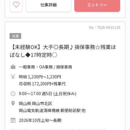
仕事詳細
エントリー
No：TS26-0631130
派遣
【未経験OK】大手◎長期♪損保事務☆残業ほ
ぼなし◆17時定時○
一般事務・OA事務 / 損保事務
時給 1,230円～1,230円
月収例 172,200円+残業代
9:00～17:00 週5日 (土日祝休み)
岡山県 岡山市北区
岡山電気軌道清輝橋線 郵便局前駅 他
2026年10月上旬～長期