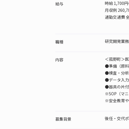
時給 1,700円
給与
月収例 260,
通勤交通費 
研究開発業務
職種
＜菰野町＞医
内容
●準備（原料
●検査・分析
●データ入力
●器具の片付
※SOP（マ
※安全教育や
後任・交代ポ
募集背景