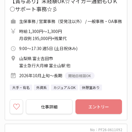
【賞与あり】未経験OK☆マイカー通勤もＯＫ
○サポート事務☆彡
生保事務 / 営業事務（受発注以外） / 一般事務・OA事務
時給 1,300円～1,300円
月収例 195,000円+残業代
9:00～17:30 週5日 (土日祝休み)
山梨県 富士吉田市
富士急行大月線 富士山駅 他
2026年10月上旬～長期
開始日相談OK
大手・有名
外資系
カジュアルOK
休憩室あり
仕事詳細
エントリー
No：PF26-0611092