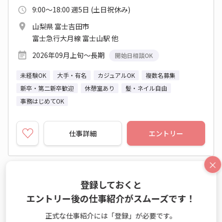
9:00～18:00 週5日 (土日祝休み)
山梨県 富士吉田市
富士急行大月線 富士山駅 他
2026年09月上旬～長期
開始日相談OK
未経験OK
大手・有名
カジュアルOK
複数名募集
新卒・第二新卒歓迎
休憩室あり
髪・ネイル自由
事務はじめてOK
仕事詳細
エントリー
×
No：TS26-0561986
登録しておくと
紹介予定派遣
エントリー後の仕事紹介がスムーズです！
【富士吉田】かんたん事務＼土日祝休み／×＼
正式な仕事紹介には「登録」が必要です。
残業10時間以下／