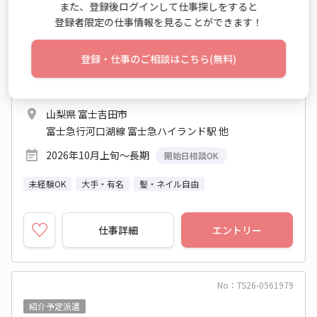
また、登録後ログインして仕事探しをすると
登録者限定の仕事情報を見ることができます！
一般事務・OA事務
時給 1,400円～1,400円
登録・仕事のご相談はこちら(無料)
月収例 224,000円+残業代
9:00～18:00 週5日 (土日祝休み)
山梨県 富士吉田市
富士急行河口湖線 富士急ハイランド駅 他
2026年10月上旬～長期
開始日相談OK
未経験OK
大手・有名
髪・ネイル自由
仕事詳細
エントリー
No：TS26-0561979
紹介予定派遣