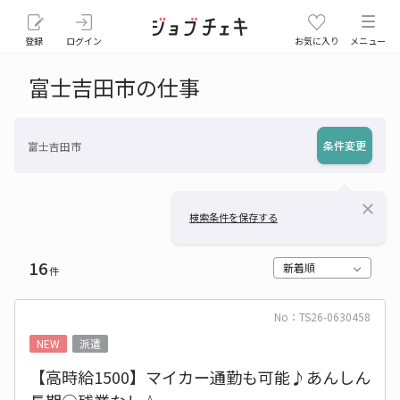
登録
ログイン
お気に入り
メニュー
富士吉田市の仕事
条件変更
富士吉田市
close
検索条件を保存する
16
新着順
件
No：TS26-0630458
NEW
派遣
【高時給1500】マイカー通勤も可能♪あんしん