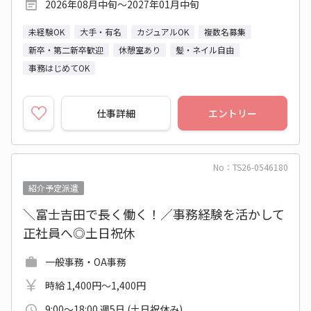
2026年08月中旬～2027年01月中旬
未経験OK
大手・有名
カジュアルOK
複数名募集
新卒・第二新卒歓迎
休憩室あり
髪・ネイル自由
事務はじめてOK
仕事詳細
エントリー
No：TS26-0546180
紹介予定派遣
＼富士吉田で長く働く！／事務経験を活かして
正社員へ◎土日祝休
一般事務・OA事務
時給 1,400円～1,400円
9:00～18:00 週5日 (土日祝休み)