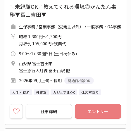
＼未経験OK／教えてくれる環境◎かんたん事
務▼富士吉田▼
生保事務 / 営業事務（受発注以外） / 一般事務・OA事務
時給 1,300円～1,300円
月収例 195,000円+残業代
9:00～17:30 週5日 (土日祝休み)
山梨県 富士吉田市
富士急行大月線 富士山駅 他
2026年09月上旬～長期
開始日相談OK
大手・有名
外資系
カジュアルOK
休憩室あり
仕事詳細
エントリー