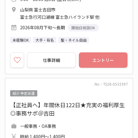
山梨県 富士吉田市
富士急行河口湖線 富士急ハイランド駅 他
2026年08月下旬～長期
開始日相談OK
未経験OK
大手・有名
髪・ネイル自由
仕事詳細
エントリー
No：TS26-0533397
紹介予定派遣
【正社員へ】年間休日122日★充実の福利厚生
◎事務サポ＠吉田
一般事務・OA事務
時給 1,400円～1,400円