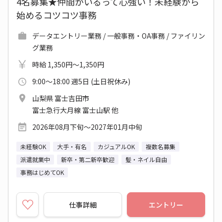
4名募集★仲間がいるって心強い！未経験から
始めるコツコツ事務
データエントリー業務 / 一般事務・OA事務 / ファイリン
グ業務
時給 1,350円～1,350円
9:00～18:00 週5日 (土日祝休み)
山梨県 富士吉田市
富士急行大月線 富士山駅 他
2026年08月下旬～2027年01月中旬
未経験OK
大手・有名
カジュアルOK
複数名募集
派遣就業中
新卒・第二新卒歓迎
髪・ネイル自由
事務はじめてOK
仕事詳細
エントリー