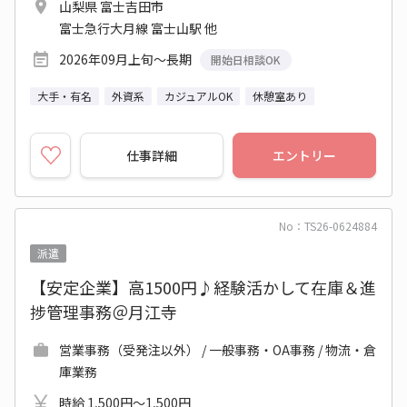
山梨県 富士吉田市
富士急行大月線 富士山駅 他
2026年09月上旬～長期
開始日相談OK
大手・有名
外資系
カジュアルOK
休憩室あり
仕事詳細
エントリー
No：TS26-0624884
派遣
【安定企業】高1500円♪経験活かして在庫＆進
捗管理事務＠月江寺
営業事務（受発注以外） / 一般事務・OA事務 / 物流・倉
庫業務
時給 1,500円～1,500円