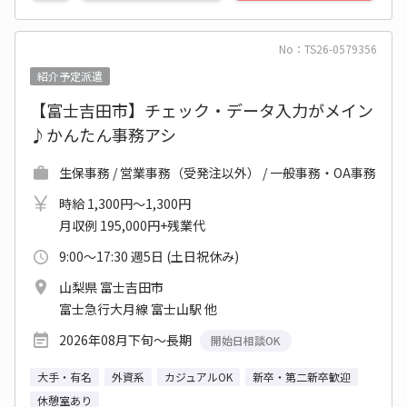
No：TS26-0579356
紹介予定派遣
【富士吉田市】チェック・データ入力がメイン
♪かんたん事務アシ
生保事務 / 営業事務（受発注以外） / 一般事務・OA事務
時給 1,300円～1,300円
月収例 195,000円+残業代
9:00～17:30 週5日 (土日祝休み)
山梨県 富士吉田市
富士急行大月線 富士山駅 他
2026年08月下旬～長期
開始日相談OK
大手・有名
外資系
カジュアルOK
新卒・第二新卒歓迎
休憩室あり