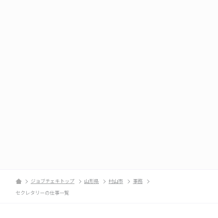
ジョブチェキトップ
山形県
村山市
事務
セクレタリーの仕事一覧