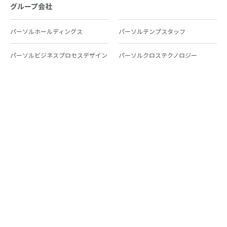
グループ会社
パーソルホールディングス
パーソルテンプスタッフ
パーソルビジネスプロセスデザイン
パーソルクロステクノロジー
パーソルキャリア
パーソルイノベーション
パーソル総合研究所
グループ会社一覧
個人向けサービス
人材派遣
テンプスタッフ
ジョブチェキ
ファンタブル
フレキシブルキャリア
Chall-edge
パーソルクロステクノロジー