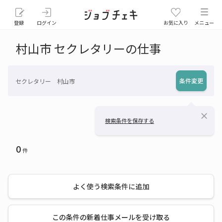
登録
ログイン
お気に入り
メニュー
村山市 セクレタリーの仕事
条件変更
セクレタリー 村山市
close
検索条件を保存する
0
件
よく使う検索条件に追加
この条件の新着仕事メールを受け取る