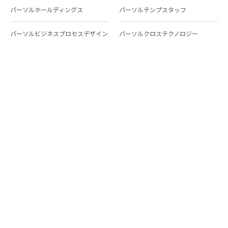
パーソルホールディングス
パーソルテンプスタッフ
パーソルビジネスプロセスデザイン
パーソルクロステクノロジー
パーソルキャリア
パーソルイノベーション
パーソル総合研究所
グループ会社一覧
個人向けサービス
人材派遣
テンプスタッフ
ジョブチェキ
ファンタブル
フレキシブルキャリア
Chall-edge
パーソルクロステクノロジー
転職・就職