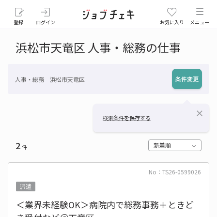
登録
ログイン
お気に入り
メニュー
浜松市天竜区 人事・総務の仕事
条件変更
人事・総務 浜松市天竜区
close
検索条件を保存する
2
新着順
件
No：TS26-0599026
派遣
＜業界未経験OK＞病院内で総務事務＋ときど