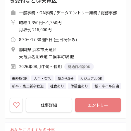
き受付など＠天竜区
一般事務・OA事務 / データエントリー業務 / 総務事務
時給 1,350円～1,350円
月収例 216,000円
8:30～17:30 週5日 (土日祝休み)
静岡県 浜松市天竜区
天竜浜名湖鉄道 二俣本町駅 他
2026年08月中旬～長期
開始日相談OK
未経験OK
大手・有名
駅から5分
カジュアルOK
新卒・第二新卒歓迎
社食あり
休憩室あり
髪・ネイル自由
仕事詳細
エントリー
あなたにおすすめの仕事