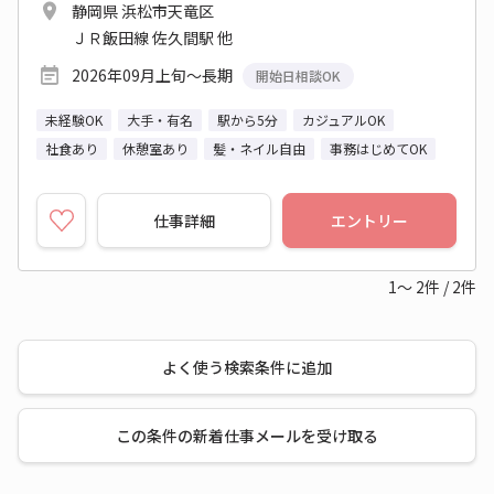
静岡県 浜松市天竜区
ＪＲ飯田線 佐久間駅 他
2026年09月上旬～長期
開始日相談OK
未経験OK
大手・有名
駅から5分
カジュアルOK
社食あり
休憩室あり
髪・ネイル自由
事務はじめてOK
仕事詳細
エントリー
1～
2
件
/
2
件
よく使う検索条件に追加
この条件の新着仕事メールを受け取る