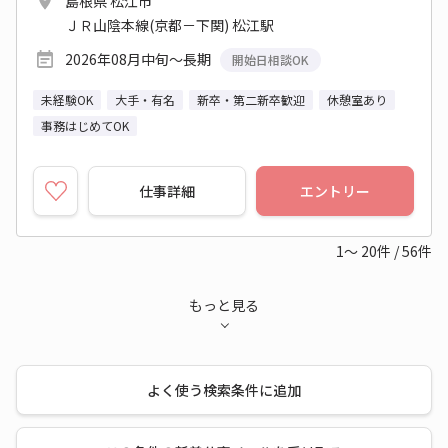
島根県 松江市
ＪＲ山陰本線(京都－下関) 松江駅
2026年08月中旬～長期
開始日相談OK
未経験OK
大手・有名
新卒・第二新卒歓迎
休憩室あり
事務はじめてOK
仕事詳細
エントリー
1～
20
件
/
56
件
もっと見る
よく使う検索条件に追加