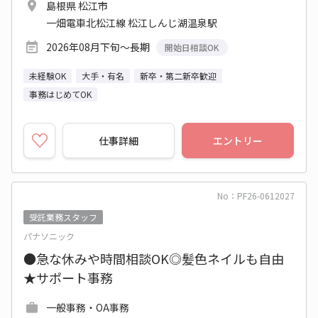
島根県 松江市
一畑電車北松江線 松江しんじ湖温泉駅
2026年08月下旬～長期
開始日相談OK
未経験OK
大手・有名
新卒・第二新卒歓迎
事務はじめてOK
仕事詳細
エントリー
No：PF26-0612027
受託業務スタッフ
パナソニック
●急な休みや時間相談OK◎髪色ネイルも自由
★サポート事務
一般事務・OA事務