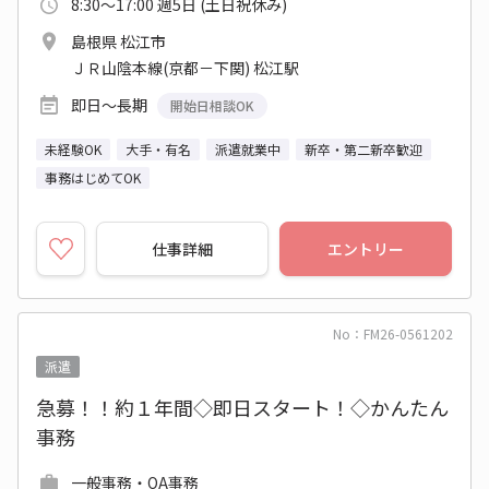
8:30～17:00 週5日 (土日祝休み)
島根県 松江市
ＪＲ山陰本線(京都－下関) 松江駅
即日～長期
開始日相談OK
未経験OK
大手・有名
派遣就業中
新卒・第二新卒歓迎
事務はじめてOK
仕事詳細
エントリー
No：FM26-0561202
派遣
急募！！約１年間◇即日スタート！◇かんたん
事務
一般事務・OA事務