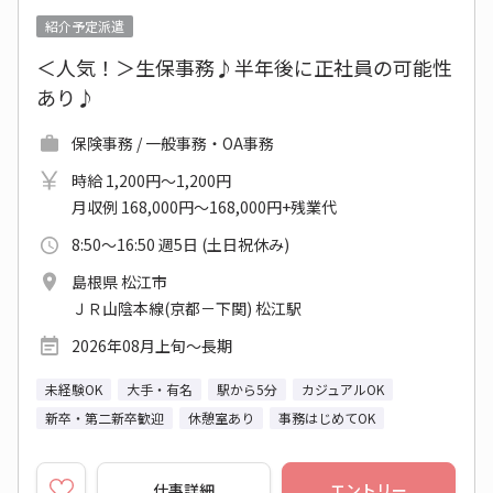
紹介予定派遣
＜人気！＞生保事務♪半年後に正社員の可能性
あり♪
保険事務 / 一般事務・OA事務
時給 1,200円～1,200円
月収例 168,000円～168,000円+残業代
8:50～16:50 週5日 (土日祝休み)
島根県 松江市
ＪＲ山陰本線(京都－下関) 松江駅
2026年08月上旬～長期
未経験OK
大手・有名
駅から5分
カジュアルOK
新卒・第二新卒歓迎
休憩室あり
事務はじめてOK
仕事詳細
エントリー