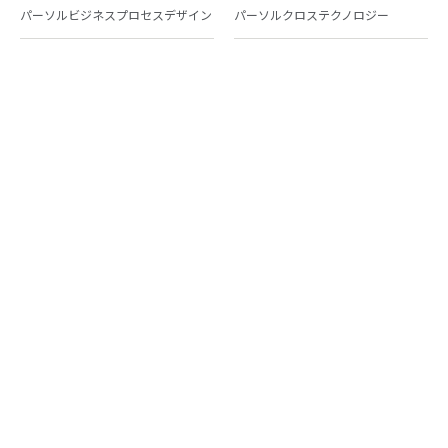
パーソルビジネスプロセスデザイン
パーソルクロステクノロジー
パーソルキャリア
パーソルイノベーション
パーソル総合研究所
グループ会社一覧
個人向けサービス
人材派遣
テンプスタッフ
ジョブチェキ
ファンタブル
フレキシブルキャリア
Chall-edge
パーソルクロステクノロジー
転職・就職
doda
エグゼクティブエージェント
BRS
ミイダス
dodaチャレンジ
doda X