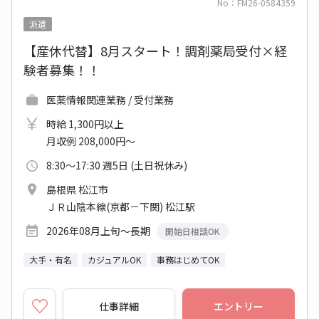
No：FM26-0584359
派遣
【産休代替】8月スタート！調剤薬局受付×経
験者募集！！
医薬情報関連業務 / 受付業務
時給 1,300円以上
月収例 208,000円～
8:30～17:30 週5日 (土日祝休み)
島根県 松江市
ＪＲ山陰本線(京都－下関) 松江駅
2026年08月上旬～長期
開始日相談OK
大手・有名
カジュアルOK
事務はじめてOK
仕事詳細
エントリー