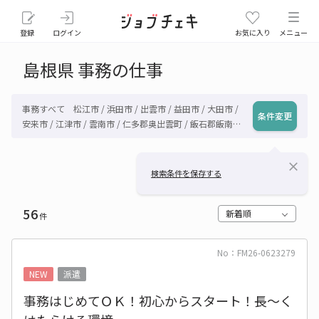
登録
ログイン
お気に入り
メニュー
島根県 事務の仕事
事務すべて 松江市 / 浜田市 / 出雲市 / 益田市 / 大田市 /
条件変更
安来市 / 江津市 / 雲南市 / 仁多郡奥出雲町 / 飯石郡飯南町
/ 邑智郡川本町 / 邑智郡美郷町 / 邑智郡邑南町 / 鹿足郡津
和野町 / 鹿足郡吉賀町 / 隠岐郡海士町 / 隠岐郡西ノ島町 /
close
隠岐郡知夫村 / 隠岐郡隠岐の島町 / その他島根県
検索条件を保存する
56
新着順
件
No：FM26-0623279
NEW
派遣
事務はじめてＯＫ！初心からスタート！長～く