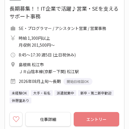
長期募集！！IT企業で活躍♪営業・SEを支える
サポート事務
SE・プログラマー / アシスタント営業 / 営業事務
時給 1,300円以上
月収例 201,500円～
8:45～17:30 週5日 (土日祝休み)
島根県 松江市
ＪＲ山陰本線(京都－下関) 松江駅
2026年08月上旬～長期
開始日相談OK
未経験OK
大手・有名
派遣就業中
新卒・第二新卒歓迎
休憩室あり
仕事詳細
エントリー