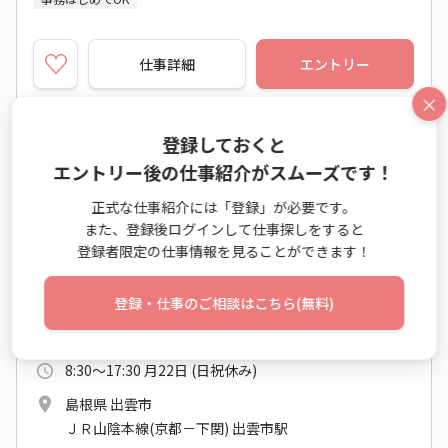
仕事詳細
エントリー
×
登録しておくと
No：FM26-0555613
エントリー後の仕事紹介がスムーズです！
派遣
＜短期＞3か月程度 即日スタート！時短・自
正式な仕事紹介には「登録」が必要です。
また、登録後ログインして仕事探しをすると
動車会社事務♪
登録者限定の仕事情報を見ることができます！
一般事務・OA事務
登録・仕事のご相談はこちら(無料)
時給 1,200円以上
月収例 198,000円～
8:30～17:30 月22日 (日祝休み)
島根県 出雲市
ＪＲ山陰本線(京都－下関) 出雲市駅