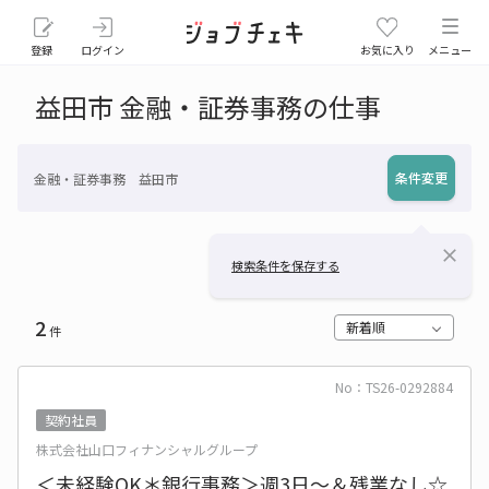
登録
ログイン
お気に入り
メニュー
益田市 金融・証券事務の仕事
条件変更
金融・証券事務 益田市
close
検索条件を保存する
2
新着順
件
No：TS26-0292884
契約社員
株式会社山口フィナンシャルグループ
＜未経験OK＊銀行事務＞週3日～＆残業なし☆