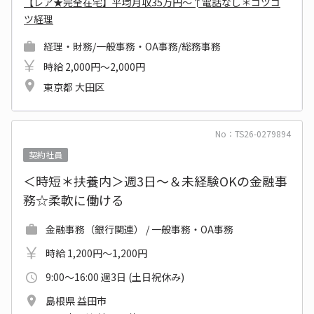
【レア★完全在宅】平均月収35万円～↑電話なし＊コツコ
ツ経理
経理・財務/一般事務・OA事務/総務事務
時給 2,000円～2,000円
東京都 大田区
No：TS26-0279894
契約社員
＜時短＊扶養内＞週3日～＆未経験OKの金融事
務☆柔軟に働ける
金融事務（銀行関連） / 一般事務・OA事務
時給 1,200円～1,200円
9:00～16:00 週3日 (土日祝休み)
島根県 益田市