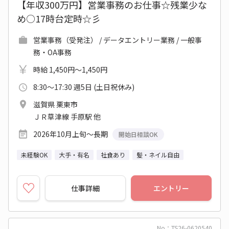
【年収300万円】営業事務のお仕事☆残業少な
め○17時台定時☆彡
営業事務（受発注） / データエントリー業務 / 一般事
務・OA事務
時給 1,450円～1,450円
8:30～17:30 週5日 (土日祝休み)
滋賀県 栗東市
ＪＲ草津線 手原駅 他
2026年10月上旬～長期
開始日相談OK
未経験OK
大手・有名
社食あり
髪・ネイル自由
仕事詳細
エントリー
No：TS26-0620540