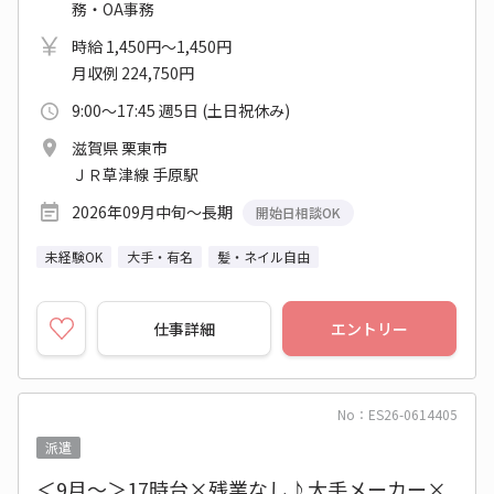
務・OA事務
時給 1,450円～1,450円
月収例 224,750円
9:00～17:45 週5日 (土日祝休み)
滋賀県 栗東市
ＪＲ草津線 手原駅
2026年09月中旬～長期
開始日相談OK
未経験OK
大手・有名
髪・ネイル自由
仕事詳細
エントリー
No：ES26-0614405
派遣
＜9月～＞17時台×残業なし♪大手メーカー×