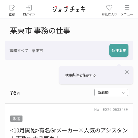
登録
ログイン
お気に入り
メニュー
栗東市 事務の仕事
条件変更
事務すべて 栗東市
close
検索条件を保存する
76
新着順
件
No：ES26-0633489
派遣
<10月開始>有名Grメーカー×人気のアシスタン