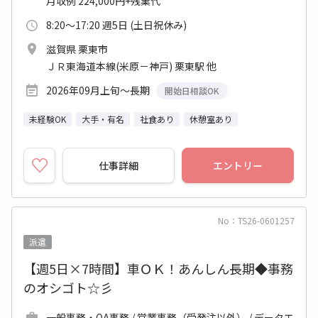
月収例 224,000円+残業代
8:20～17:20 週5日 (土日祝休み)
滋賀県 栗東市
ＪＲ東海道本線(米原－神戸) 栗東駅 他
2026年09月上旬～長期
開始日相談OK
未経験OK
大手・有名
社食あり
休憩室あり
仕事詳細
エントリー
No：TS26-0601257
派遣
【週5日×7時間】車ＯＫ！あんしん長期◆事務
のオシゴト☆彡
一般事務・OA事務 / 営業事務（受発注以外） / データエ