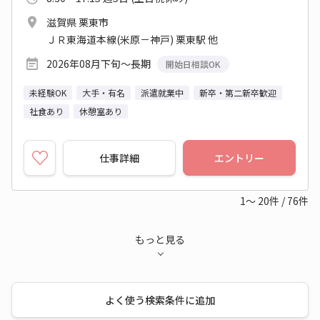
滋賀県 栗東市
ＪＲ東海道本線(米原－神戸) 栗東駅 他
2026年08月下旬～長期
開始日相談OK
未経験OK
大手・有名
派遣就業中
新卒・第二新卒歓迎
社食あり
休憩室あり
仕事詳細
エントリー
1～
20
件
/
76
件
もっと見る
よく使う検索条件に追加