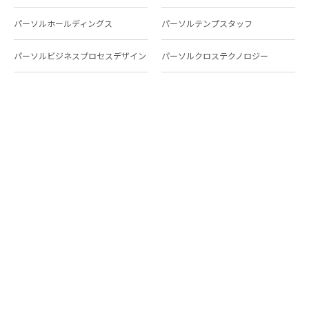
パーソルホールディングス
パーソルテンプスタッフ
パーソルビジネスプロセスデザイン
パーソルクロステクノロジー
パーソルキャリア
パーソルイノベーション
パーソル総合研究所
グループ会社一覧
個人向けサービス
人材派遣
テンプスタッフ
ジョブチェキ
ファンタブル
フレキシブルキャリア
Chall-edge
パーソルクロステクノロジー