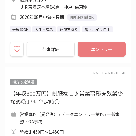
ＪＲ東海道本線(米原－神戸) 栗東駅
2026年08月中旬～長期
開始日相談OK
未経験OK
大手・有名
休憩室あり
髪・ネイル自由
仕事詳細
エントリー
No：TS26-0618341
紹介予定派遣
【年収300万円】制服なし♪営業事務★残業少
なめ◎17時台定時〇
営業事務（受発注） / データエントリー業務 / 一般事
務・OA事務
時給 1,450円～1,450円