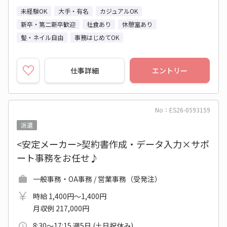
未経験OK
大手・有名
カジュアルOK
新卒・第二新卒歓迎
社食あり
休憩室あり
髪・ネイル自由
事務はじめてOK
仕事詳細
エントリー
No：ES26-0593159
派遣
<安定メーカー>契約書作成・データ入力×サポ
ート事務をお任せ♪
一般事務・OA事務 / 営業事務（受発注）
時給 1,400円～1,400円
月収例 217,000円
8:30～17:15 週5日 (土日祝休み)