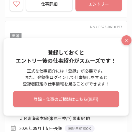
仕事詳細
エントリー
No：ES26-0610357
派遣
×
月収22万以上↑◎9月開始♪未経験OK！アシス
登録しておくと
タント事務☆彡車OK
エントリー後の仕事紹介がスムーズです！
営業事務（受発注以外） / 一般事務・OA事務 / データエ
正式な仕事紹介には「登録」が必要です。
ントリー業務
また、登録後ログインして仕事探しをすると
登録者限定の仕事情報を見ることができます！
時給 1,400円～1,400円
月収例 224,000円+残業代
登録・仕事のご相談はこちら(無料)
8:20～17:20 週5日 (土日祝休み)
滋賀県 栗東市
ＪＲ東海道本線(米原－神戸) 栗東駅 他
2026年09月上旬～長期
開始日相談OK