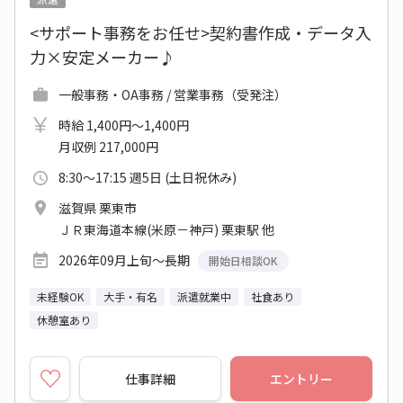
<サポート事務をお任せ>契約書作成・データ入
力×安定メーカー♪
一般事務・OA事務 / 営業事務（受発注）
時給 1,400円～1,400円
月収例 217,000円
8:30～17:15 週5日 (土日祝休み)
滋賀県 栗東市
ＪＲ東海道本線(米原－神戸) 栗東駅 他
2026年09月上旬～長期
開始日相談OK
未経験OK
大手・有名
派遣就業中
社食あり
休憩室あり
仕事詳細
エントリー