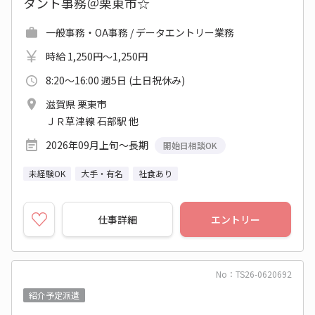
タント事務＠栗東市☆
一般事務・OA事務 / データエントリー業務
時給 1,250円～1,250円
8:20～16:00 週5日 (土日祝休み)
滋賀県 栗東市
ＪＲ草津線 石部駅 他
2026年09月上旬～長期
開始日相談OK
未経験OK
大手・有名
社食あり
仕事詳細
エントリー
No：TS26-0620692
紹介予定派遣