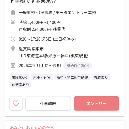
ト事務です＠栗東☆
一般事務・OA事務 / データエントリー業務
時給 1,400円～1,400円
月収例 224,000円+残業代
8:20～17:20 週5日 (土日祝休み)
滋賀県 栗東市
ＪＲ東海道本線(米原－神戸) 栗東駅 他
2026年10月上旬～長期
開始日相談OK
未経験OK
大手・有名
新卒・第二新卒歓迎
社食あり
休憩室あり
仕事詳細
エントリー
あなたにおすすめの仕事