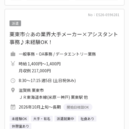
No：ES26-0596281
派遣
栗東市☆あの業界大手メーカー×アシスタント
事務♪未経験OK！
一般事務・OA事務 / データエントリー業務
時給 1,400円～1,400円
月収例 217,000円
8:30～17:15 週5日 (土日祝休み)
滋賀県 栗東市
ＪＲ東海道本線(米原－神戸) 栗東駅 他
2026年10月上旬～長期
開始日相談OK
未経験OK
大手・有名
派遣就業中
社食あり
休憩室あり