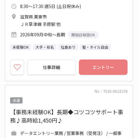
8:30～17:30 週5日 (土日祝休み)
滋賀県 栗東市
ＪＲ草津線 手原駅 他
2026年09月中旬～長期
開始日相談OK
未経験OK
大手・有名
社食あり
髪・ネイル自由
仕事詳細
エントリー
No：TS26-0618336
派遣
【事務未経験OK】長期◆コツコツサポート事
務♪高時給1,450円♪
データエントリー業務 / 営業事務（受発注） / 一般事