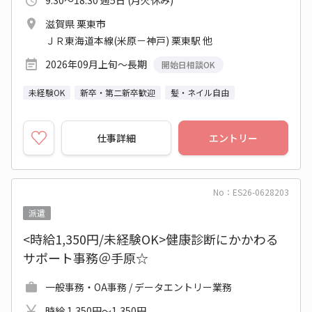
9:30～18:30 週5日 (月火休み)
滋賀県 栗東市
ＪＲ東海道本線(米原－神戸) 栗東駅 他
2026年09月上旬～長期
開始日相談OK
未経験OK
新卒・第二新卒歓迎
髪・ネイル自由
仕事詳細
エントリー
No：ES26-0628203
派遣
<時給1,350円/未経験OK>健康診断にかかわる
サポート事務＠手原☆
一般事務・OA事務 / データエントリー業務
時給 1,350円～1,350円