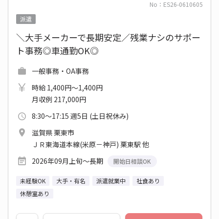
No：ES26-0610605
派遣
＼大手メーカーで長期安定／残業ナシのサポー
ト事務◎車通勤OK◎
一般事務・OA事務
時給 1,400円～1,400円
月収例 217,000円
8:30～17:15 週5日 (土日祝休み)
滋賀県 栗東市
ＪＲ東海道本線(米原－神戸) 栗東駅 他
2026年09月上旬～長期
開始日相談OK
未経験OK
大手・有名
派遣就業中
社食あり
休憩室あり