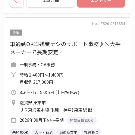
仕事詳細
エントリー
No：ES26-0618854
派遣
車通勤OK◎残業ナシのサポート事務♪＼大手
メーカーで長期安定／
一般事務・OA事務
時給 1,400円～1,400円
月収例 217,000円
8:30～17:15 週5日 (土日祝休み)
滋賀県 栗東市
ＪＲ東海道本線(米原－神戸) 栗東駅 他
2026年09月下旬～長期
開始日相談OK
未経験OK
大手・有名
派遣就業中
社食あり