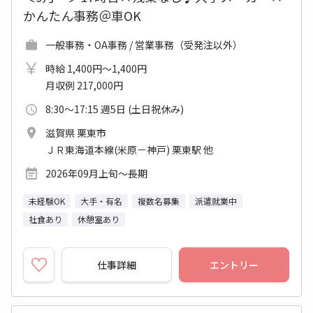
かんたん事務＠車OK
一般事務・OA事務 / 営業事務（受発注以外）
時給 1,400円～1,400円
月収例 217,000円
8:30～17:15 週5日 (土日祝休み)
滋賀県 栗東市
ＪＲ東海道本線(米原－神戸) 栗東駅 他
2026年09月上旬～長期
未経験OK
大手・有名
複数名募集
派遣就業中
社食あり
休憩室あり
仕事詳細
エントリー