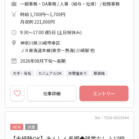
一般事務・OA事務 / 人事（給与・社保） / 総務事務
時給 1,700円～1,700円
月収例 221,000円
9:30～17:00 週5日 (土日祝休み)
神奈川県 川崎市幸区
ＪＲ東海道本線(東京－熱海) 川崎駅 他
2026年08月下旬～長期
大手・有名
カジュアルOK
休憩室あり
駅直結
仕事詳細
エントリー
No：TS26-0625044
NEW
派遣
【未経験OK】あんしん長期◆残業なし♪17時