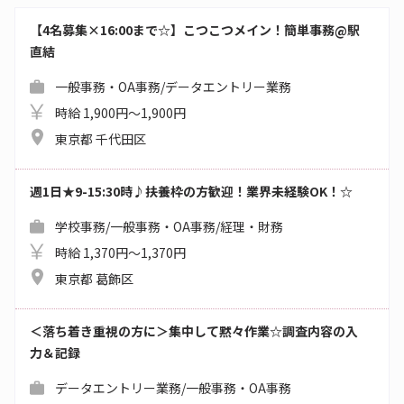
【4名募集×16:00まで☆】こつこつメイン！簡単事務@駅
直結
一般事務・OA事務/データエントリー業務
時給 1,900円～1,900円
東京都 千代田区
週1日★9-15:30時♪扶養枠の方歓迎！業界未経験OK！☆
学校事務/一般事務・OA事務/経理・財務
時給 1,370円～1,370円
東京都 葛飾区
＜落ち着き重視の方に＞集中して黙々作業☆調査内容の入
力＆記録
データエントリー業務/一般事務・OA事務