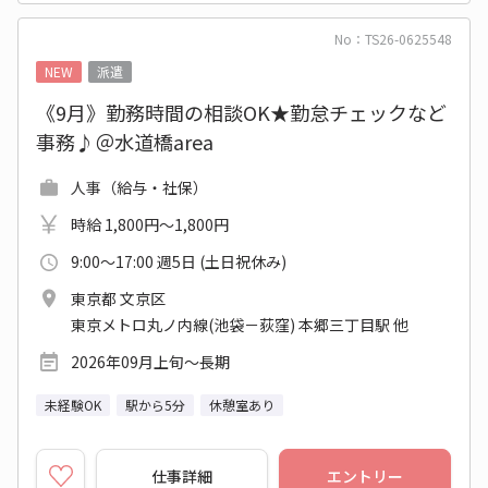
No：TS26-0625548
NEW
派遣
《9月》勤務時間の相談OK★勤怠チェックなど
事務♪＠水道橋area
人事（給与・社保）
時給 1,800円～1,800円
9:00～17:00 週5日 (土日祝休み)
東京都 文京区
東京メトロ丸ノ内線(池袋－荻窪) 本郷三丁目駅 他
2026年09月上旬～長期
未経験OK
駅から5分
休憩室あり
仕事詳細
エントリー