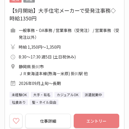
【9月開始】大手住宅メーカーで受発注事務◇
時給1350円
一般事務・OA事務 / 営業事務（受発注） / 営業事務（受
発注以外）
時給 1,350円～1,350円
8:30～17:30 週5日 (土日祝休み)
静岡県 掛川市
ＪＲ東海道本線(熱海－米原) 掛川駅 他
2026年09月上旬～長期
未経験OK
大手・有名
カジュアルOK
派遣就業中
社食あり
髪・ネイル自由
仕事詳細
エントリー