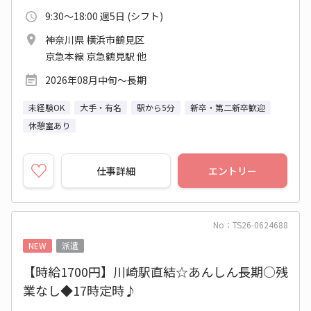
9:30～18:00 週5日 (シフト)
神奈川県 横浜市鶴見区
京急本線 京急鶴見駅 他
2026年08月中旬～長期
未経験OK
大手・有名
駅から5分
新卒・第二新卒歓迎
休憩室あり
仕事詳細
エントリー
No：TS26-0624688
NEW
派遣
【時給1700円】川崎駅直結☆あんしん長期○残
業なし◆17時定時♪