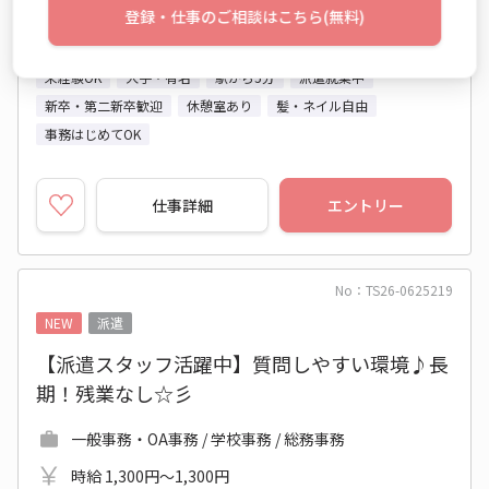
登録・仕事のご相談はこちら(無料)
2026年09月中旬～長期
未経験OK
大手・有名
駅から5分
派遣就業中
新卒・第二新卒歓迎
休憩室あり
髪・ネイル自由
事務はじめてOK
仕事詳細
エントリー
No：TS26-0625219
NEW
派遣
【派遣スタッフ活躍中】質問しやすい環境♪長
期！残業なし☆彡
一般事務・OA事務 / 学校事務 / 総務事務
時給 1,300円～1,300円