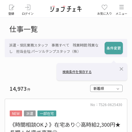
登録
ログイン
お気に入り
メニュー
仕事一覧
派遣・受託業務スタッフ 事務すべて 残業時間:残業な
条件変更
し 担当会社:パーソルテンプスタッフ（株）
close
検索条件を保存する
14,973
新着順
件
No：TS26-0625430
NEW
派遣
一部在宅
《時間相談OK♪》在宅あり◇高時給2,300円★