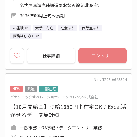
名古屋臨海高速鉄道あおなみ線 港北駅 他
2026年09月上旬～長期
未経験OK
大手・有名
社食あり
休憩室あり
事務はじめてOK
仕事詳細
エントリー
No：TS26-0625534
NEW
派遣
一部在宅
パナソニックオペレーショナルエクセレンス株式会社
【10月開始☆】時給1650円↑在宅OK♪Excel活
かせるデータ集計◎
一般事務・OA事務 / データエントリー業務