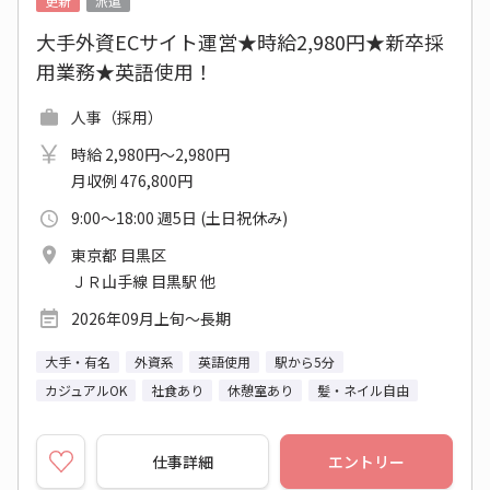
更新
派遣
大手外資ECサイト運営★時給2,980円★新卒採
用業務★英語使用！
人事（採用）
時給 2,980円～2,980円
月収例 476,800円
9:00～18:00 週5日 (土日祝休み)
東京都 目黒区
ＪＲ山手線 目黒駅 他
2026年09月上旬～長期
大手・有名
外資系
英語使用
駅から5分
カジュアルOK
社食あり
休憩室あり
髪・ネイル自由
仕事詳細
エントリー