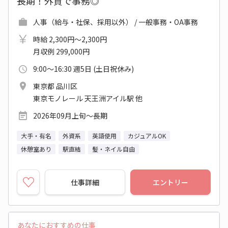
長期！外資で事務◎
人事（給与・社保、採用以外） / 一般事務・OA事務
時給 2,300円～2,300円
月収例 299,000円
9:00～16:30 週5日 (土日祝休み)
東京都 品川区
東京モノレール 天王洲アイル駅 他
2026年09月上旬～長期
大手・有名
外資系
英語使用
カジュアルOK
休憩室あり
駅直結
髪・ネイル自由
仕事詳細
エントリー
あなたにおすすめの仕事