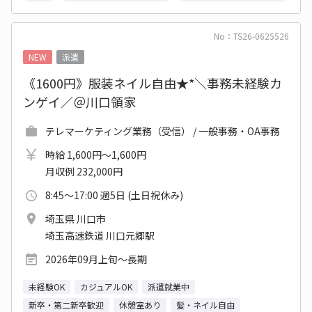
No：TS26-0625526
NEW
派遣
《1600円》服装ネイル自由★*＼事務未経験カ
ンゲイ／＠川口領家
テレマーケティング業務（受信） / 一般事務・OA事務
時給 1,600円～1,600円
月収例 232,000円
8:45～17:00 週5日 (土日祝休み)
埼玉県 川口市
埼玉高速鉄道 川口元郷駅
2026年09月上旬～長期
未経験OK
カジュアルOK
派遣就業中
新卒・第二新卒歓迎
休憩室あり
髪・ネイル自由