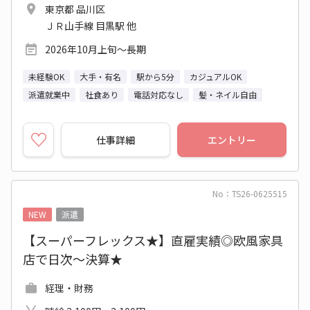
東京都 品川区
ＪＲ山手線 目黒駅 他
2026年10月上旬～長期
未経験OK
大手・有名
駅から5分
カジュアルOK
派遣就業中
社食あり
電話対応なし
髪・ネイル自由
仕事詳細
エントリー
No：TS26-0625515
NEW
派遣
【スーパーフレックス★】直雇実績◎欧風家具
店で日次～決算★
経理・財務