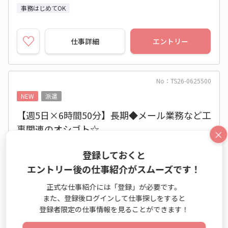
事務はじめてOK
仕事詳細
エントリー
No：TS26-0625500
NEW
派遣
【週5日×6時間50分】長期◆メール業務など工
事関連のオシゴト☆
×
営業事務（受発注以外） / 一般事務・OA事務 / データエ
登録しておくと
ントリー業務
エントリー後の仕事紹介がスムーズです！
時給 1,850円～1,850円
正式な仕事紹介には「登録」が必要です。
9:00～16:50 週5日 (シフト)
また、登録後ログインして仕事探しをすると
登録者限定の仕事情報を見ることができます！
東京都 中央区
東京メトロ日比谷線 人形町駅 他