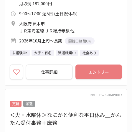
月収例 182,000円
9:00～17:00 週5日 (土日祝休み)
大阪府 茨木市
ＪＲ東海道線 ＪＲ総持寺駅 他
2026年10月上旬～長期
開始日相談OK
未経験OK
大手・有名
派遣就業中
社食あり
仕事詳細
エントリー
No：TS26-0609007
更新
派遣
＜火・水曜休＞なにかと便利な平日休み＿かん
たん受付事務＋庶務